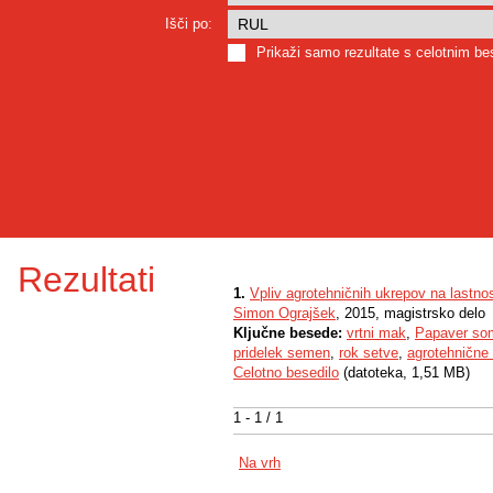
Išči po:
Prikaži samo rezultate s celotnim b
Rezultati
1.
Vpliv agrotehničnih ukrepov na lastno
Simon Ograjšek
, 2015, magistrsko delo
Ključne besede:
vrtni mak
,
Papaver so
pridelek semen
,
rok setve
,
agrotehnične 
Celotno besedilo
(datoteka, 1,51 MB)
1 - 1 / 1
Na vrh