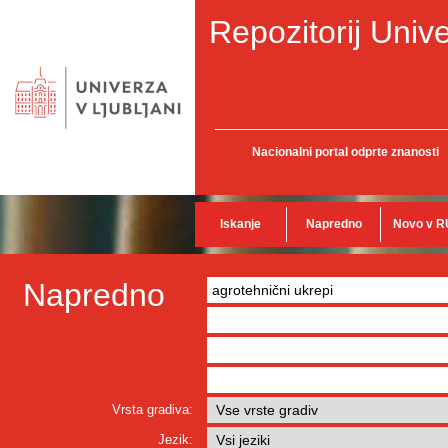
Repozitorij Unive
Nacionalni portal odprte znanosti
Iskanje
Napredno
Novo v R
Napredno
Vrsta gradiva:
Jezik: