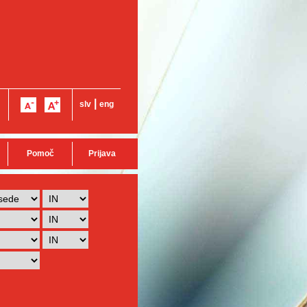
|
slv
eng
Pomoč
Prijava