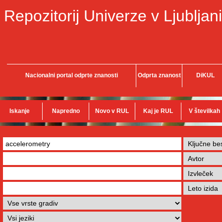
Repozitorij Univerze v Ljubljani
Nacionalni portal odprte znanosti
Odprta znanost
DiKUL
Iskanje
Napredno
Novo v RUL
Kaj je RUL
V številkah