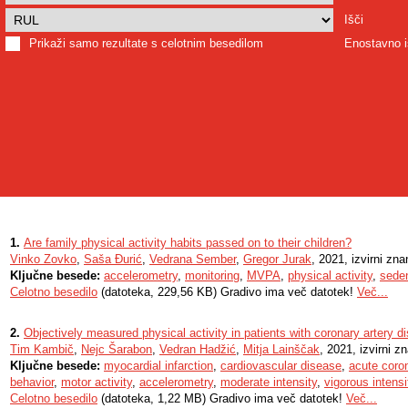
Išči
Prikaži samo rezultate s celotnim besedilom
Enostavno i
1.
Are family physical activity habits passed on to their children?
Vinko Zovko
,
Saša Đurić
,
Vedrana Sember
,
Gregor Jurak
, 2021, izvirni zn
Ključne besede:
accelerometry
,
monitoring
,
MVPA
,
physical activity
,
seden
Celotno besedilo
(datoteka, 229,56 KB) Gradivo ima več datotek!
Več...
2.
Objectively measured physical activity in patients with coronary artery d
Tim Kambič
,
Nejc Šarabon
,
Vedran Hadžić
,
Mitja Lainščak
, 2021, izvirni z
Ključne besede:
myocardial infarction
,
cardiovascular disease
,
acute coro
behavior
,
motor activity
,
accelerometry
,
moderate intensity
,
vigorous intensi
Celotno besedilo
(datoteka, 1,22 MB) Gradivo ima več datotek!
Več...