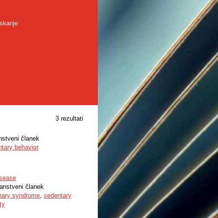
skanje
3 rezultati
anstveni članek
tary behavior
isease
nanstveni članek
nary syndrome
,
sedentary
ty