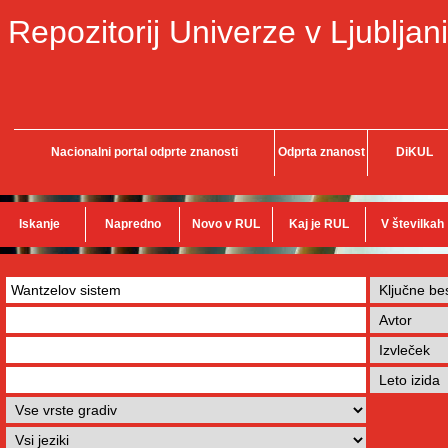
Repozitorij Univerze v Ljubljani
Nacionalni portal odprte znanosti
Odprta znanost
DiKUL
Iskanje
Napredno
Novo v RUL
Kaj je RUL
V številkah