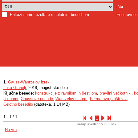
Išči
Prikaži samo rezultate s celotnim besedilom
Enostavno i
1.
Gauss-Wantzelov izrek
Luka Grahelj
, 2018, magistrsko delo
Ključne besede:
konstrukcije z ravnilom in šestilom
,
pravilni večkotniki
,
ko
polinomi
,
Gaussove periode
,
Wantzelov sistem
,
Fermatova praštevila
Celotno besedilo
(datoteka, 1,14 MB)
1 - 1 / 1
1
Iskanje izvedeno v 0.02 sek.
Na vrh