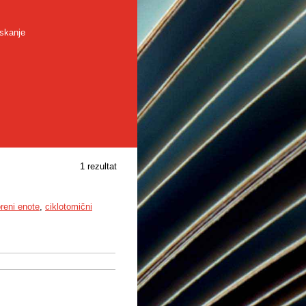
skanje
1 rezultat
reni enote
,
ciklotomični