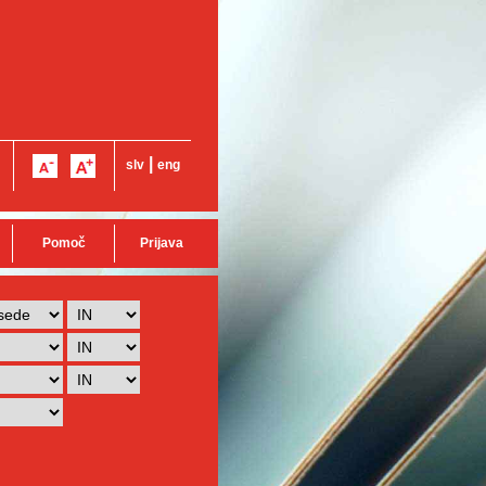
|
slv
eng
Pomoč
Prijava