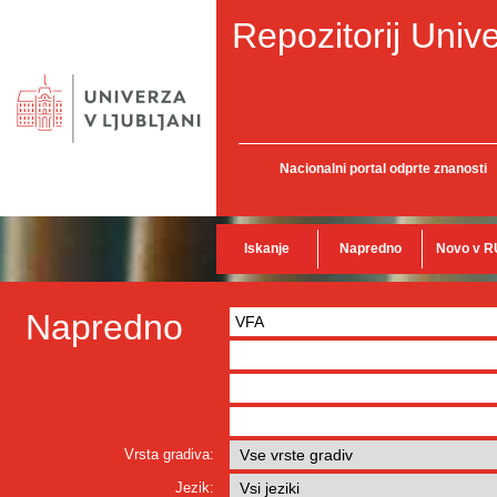
Repozitorij Unive
Nacionalni portal odprte znanosti
Iskanje
Napredno
Novo v R
Napredno
Vrsta gradiva:
Jezik: