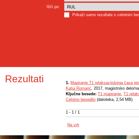
Išči po:
Prikaži samo rezultate s celotnim b
Rezultati
1.
Mapiranje T1 relaksacijskega časa jet
Katja Romarić
, 2017, magistrsko delo/n
Ključne besede:
T1 mapiranje
,
T1 relak
Celotno besedilo
(datoteka, 2,54 MB)
1 - 1 / 1
Na vrh