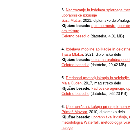
3.
Načrtovanje in izdelava spletnega mes
uporabniške izkušnje
Sara Mužar
, 2021, diplomsko delo/nalog
Ključne besede:
spletno mesto
,
uporabn
arhitektura
Celotno besedilo
(datoteka, 4,01 MB)
4.
Izdelava mobilne aplikacije in celos
Tjaša Mlakar
, 2021, diplomsko delo
Ključne besede:
celostna grafična podo
Celotno besedilo
(datoteka, 29,42 MB)
5.
Prednosti (metod) iskanja in selekcije
Maja Čuden
, 2017, magistrsko delo
Ključne besede:
kadrovske agencije
,
up
Celotno besedilo
(datoteka, 982,20 KB)
6.
Uporabniška izkušnja pri projektnem 
Primož Mavsar
, 2010, diplomsko delo
Ključne besede:
uporabniška izkušnja
,
metodologija Waterfall
,
metodologija Sc
naloge