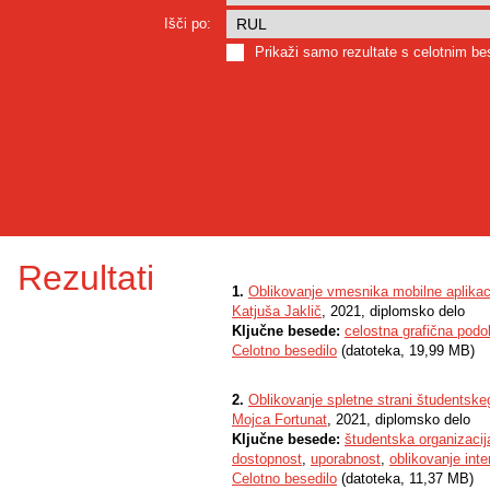
Išči po:
Prikaži samo rezultate s celotnim b
Rezultati
1.
Oblikovanje vmesnika mobilne aplikac
Katjuša Jaklič
, 2021, diplomsko delo
Ključne besede:
celostna grafična podo
Celotno besedilo
(datoteka, 19,99 MB)
2.
Oblikovanje spletne strani študentske
Mojca Fortunat
, 2021, diplomsko delo
Ključne besede:
študentska organizacij
dostopnost
,
uporabnost
,
oblikovanje inte
Celotno besedilo
(datoteka, 11,37 MB)