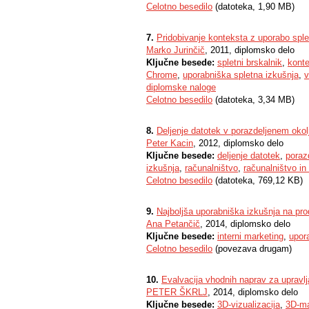
Celotno besedilo
(datoteka, 1,90 MB)
7.
Pridobivanje konteksta z uporabo sple
Marko Jurinčič
, 2011, diplomsko delo
Ključne besede:
spletni brskalnik
,
kont
Chrome
,
uporabniška spletna izkušnja
,
v
diplomske naloge
Celotno besedilo
(datoteka, 3,34 MB)
8.
Deljenje datotek v porazdeljenem okol
Peter Kacin
, 2012, diplomsko delo
Ključne besede:
deljenje datotek
,
poraz
izkušnja
,
računalništvo
,
računalništvo in
Celotno besedilo
(datoteka, 769,12 KB)
9.
Najboljša uporabniška izkušnja na p
Ana Petančič
, 2014, diplomsko delo
Ključne besede:
interni marketing
,
upor
Celotno besedilo
(povezava drugam)
10.
Evalvacija vhodnih naprav za upravlj
PETER ŠKRLJ
, 2014, diplomsko delo
Ključne besede:
3D-vizualizacija
,
3D-ma