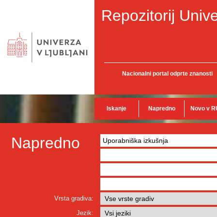
Repozitorij Unive
Nacionalni portal odprte znanosti
Iskanje
Napredno
Novo v R
Napredno
Vrsta gradiva:
Jezik: