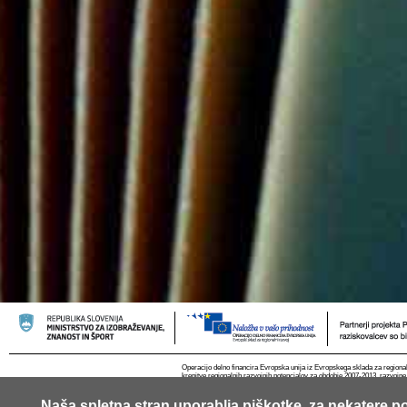
Operacijo delno financira Evropska unija iz Evropskega sklada za regional
krepitve regionalnih razvojnih potencialov za obdobje 2007-2013, razvojne
Naša spletna stran uporablja piškotke, za nekatere po