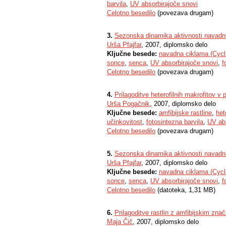
barvila
,
UV absorbirajoče snovi
Celotno besedilo
(povezava drugam)
3.
Sezonska dinamika aktivnosti navadn
Urša Pfajfar
, 2007, diplomsko delo
Ključne besede:
navadna ciklama (Cycl
sonce
,
senca
,
UV absorbirajoče snovi
,
f
Celotno besedilo
(povezava drugam)
4.
Prilagoditve heterofilnih makrofitov v 
Urša Pogačnik
, 2007, diplomsko delo
Ključne besede:
amfibijske rastline
,
het
učinkovitost
,
fotosintezna barvila
,
UV abs
Celotno besedilo
(povezava drugam)
5.
Sezonska dinamika aktivnosti navadn
Urša Pfajfar
, 2007, diplomsko delo
Ključne besede:
navadna ciklama (Cycl
sonce
,
senca
,
UV absorbirajoče snovi
,
f
Celotno besedilo
(datoteka, 1,31 MB)
6.
Prilagoditve rastlin z amfibijskim zna
Maja Čič
, 2007, diplomsko delo