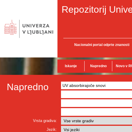
Repozitorij Unive
Nacionalni portal odprte znanosti
Iskanje
Napredno
Novo v R
Napredno
Vrsta gradiva:
Jezik: