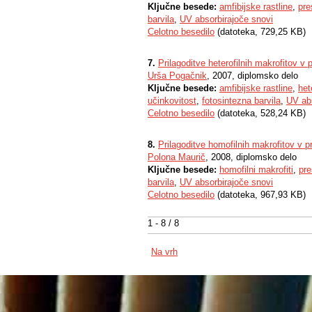
Ključne besede:
amfibijske rastline
,
pre
barvila
,
UV absorbirajoče snovi
Celotno besedilo
(datoteka, 729,25 KB)
7.
Prilagoditve heterofilnih makrofitov v 
Urša Pogačnik
, 2007, diplomsko delo
Ključne besede:
amfibijske rastline
,
het
učinkovitost
,
fotosintezna barvila
,
UV abs
Celotno besedilo
(datoteka, 528,24 KB)
8.
Prilagoditve homofilnih makrofitov v p
Polona Maurič
, 2008, diplomsko delo
Ključne besede:
homofilni makrofiti
,
pre
barvila
,
UV absorbirajoče snovi
Celotno besedilo
(datoteka, 967,93 KB)
1 - 8 / 8
Na vrh