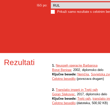
Išči po:
Prikaži samo rezultate s celotnim b
Rezultati
1.
Neuspeh operacije Barbarosa
Borut Benigar
, 2002, diplomsko delo
Ključne besede:
Nemčija
,
Sovjetska zv
Celotno besedilo
(povezava drugam)
2.
Translatio imperii in Tretji rajh
Goran Slekovec
, 2017, diplomsko delo
Ključne besede:
Tretji rajh
,
translatio im
Celotno besedilo
(datoteka, 500,92 KB)