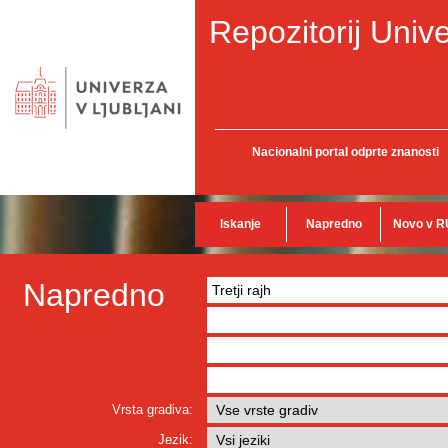
Repozitorij Unive
Nacionalni portal odprte znanosti
Iskanje
Napredno
Novo v R
Napredno
Vrsta gradiva:
Jezik: