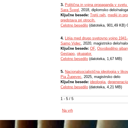
3.
Politična in vojna propaganda v svetu 
Sara Švegl
, 2018, diplomsko delo/nalog
Ključne besede:
Tretji rajh
,
mediji in p
predstava pri otrocih.
Celotno besedilo
(datoteka, 901,49 KB) 
4.
Litija med drugo svetovno vojno 1941
Samo Videc
, 2020, magistrsko delo/nal
Ključne besede:
OF
,
Osvobodilno giban
Gestapo
,
okupator.
Celotno besedilo
(datoteka, 1,67 MB)
5.
Nacionalsocialistična ideologija v liko
Pia Župevec
, 2025, magistrsko delo
Ključne besede:
ideologija
,
degeneracij
Celotno besedilo
(datoteka, 4,21 MB)
1 - 5 / 5
Na vrh