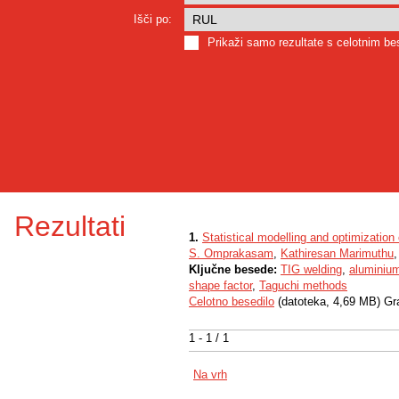
Išči po:
Prikaži samo rezultate s celotnim b
Rezultati
1.
Statistical modelling and optimizatio
S. Omprakasam
,
Kathiresan Marimuthu
Ključne besede:
TIG welding
,
aluminiu
shape factor
,
Taguchi methods
Celotno besedilo
(datoteka, 4,69 MB) Gr
1 - 1 / 1
Na vrh