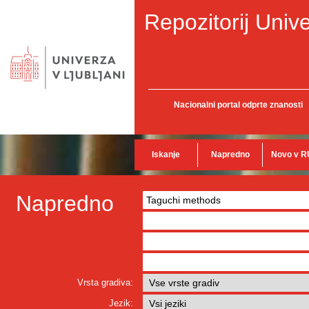
Repozitorij Unive
Nacionalni portal odprte znanosti
Iskanje
Napredno
Novo v R
Napredno
Vrsta gradiva:
Jezik: