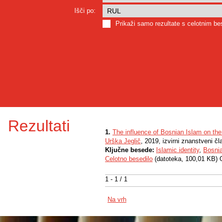
Išči po:
Prikaži samo rezultate s celotnim b
Rezultati
1.
The influence of Bosnian Islam on the
Urška Jeglič
, 2019, izvirni znanstveni č
Ključne besede:
Islamic identity
,
Bosni
Celotno besedilo
(datoteka, 100,01 KB) 
1 - 1 / 1
Na vrh