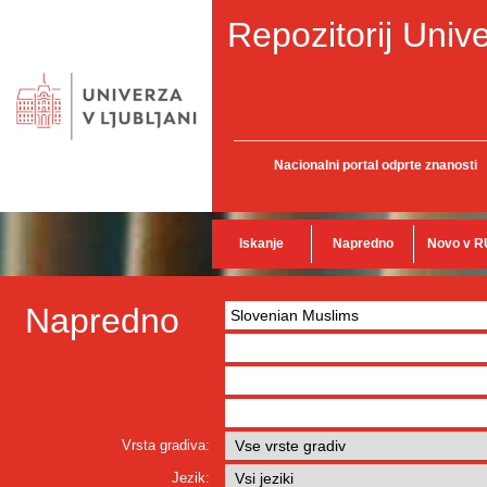
Repozitorij Unive
Nacionalni portal odprte znanosti
Iskanje
Napredno
Novo v R
Napredno
Vrsta gradiva:
Jezik: