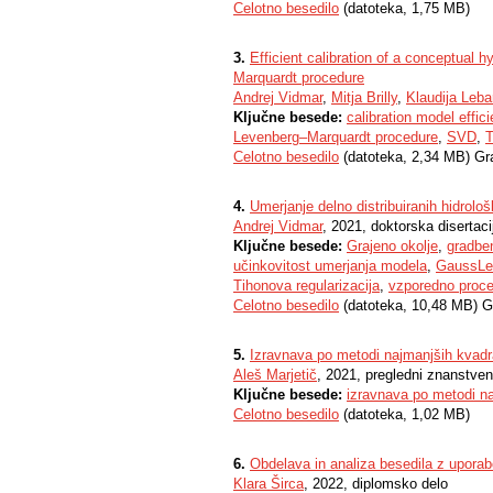
Celotno besedilo
(datoteka, 1,75 MB)
3.
Efficient calibration of a conceptua
Marquardt procedure
Andrej Vidmar
,
Mitja Brilly
,
Klaudija Leba
Ključne besede:
calibration model effic
Levenberg–Marquardt procedure
,
SVD
,
T
Celotno besedilo
(datoteka, 2,34 MB) Gr
4.
Umerjanje delno distribuiranih hidrolo
Andrej Vidmar
, 2021, doktorska disertaci
Ključne besede:
Grajeno okolje
,
gradbe
učinkovitost umerjanja modela
,
GaussLe
Tihonova regularizacija
,
vzporedno proce
Celotno besedilo
(datoteka, 10,48 MB) G
5.
Izravnava po metodi najmanjših kvad
Aleš Marjetič
, 2021, pregledni znanstven
Ključne besede:
izravnava po metodi n
Celotno besedilo
(datoteka, 1,02 MB)
6.
Obdelava in analiza besedila z upora
Klara Širca
, 2022, diplomsko delo