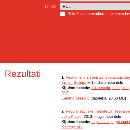
Išči po:
Prikaži samo rezultate s celotnim b
Rezultati
1.
Večkamerni sistem za lokalizacijo obj
Ernest Beličič
, 2015, diplomsko delo
Ključne besede:
lokalizacija
,
triangulaci
SVD
Celotno besedilo
(datoteka, 23,58 MB)
2.
Regularizacijske metode za reševanje 
Jaka Kranjc
, 2013, magistrsko delo
Ključne besede:
regularizacija
,
pristopi
bistrenje slik