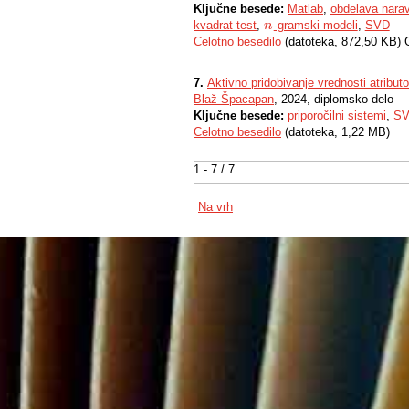
Ključne besede:
Matlab
,
obdelava nara
kvadrat test
,
-gramski modeli
,
SVD
n
n
Celotno besedilo
(datoteka, 872,50 KB) 
7.
Aktivno pridobivanje vrednosti atribu
Blaž Špacapan
, 2024, diplomsko delo
Ključne besede:
priporočilni sistemi
,
S
Celotno besedilo
(datoteka, 1,22 MB)
1 - 7 / 7
Na vrh