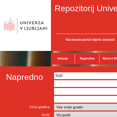
Repozitorij Unive
Nacionalni portal odprte znanosti
Iskanje
Napredno
Novo v R
Napredno
Vrsta gradiva:
Jezik: