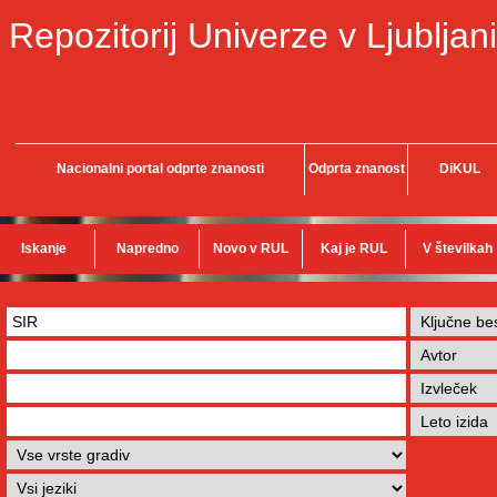
Repozitorij Univerze v Ljubljani
Nacionalni portal odprte znanosti
Odprta znanost
DiKUL
Iskanje
Napredno
Novo v RUL
Kaj je RUL
V številkah