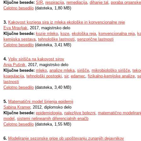
Ključne besede:
SIR
,
respiracija
,
remediacija
,
dihanje tal
,
poraba organske
Celotno besedilo
(datoteka, 1,80 MB)
3.
Kakovost kozjega sira iz mleka ekološke in konvencionalne reje
Eva Mravljak
, 2017, magistrsko delo
Ključne besede:
kozje mleko
,
koze
,
ekološka reja
,
konvencionalna reja
,
k
kemijska sestava
,
tehnološke lastnosti
,
senzorične lastnosti
Celotno besedilo
(datoteka, 3,41 MB)
4.
Vpliv sirišča na kakovost sirov
Anja Pušnik
, 2017, magistrsko delo
Ključne besede:
mleko
,
analize mleka
,
sirišče
,
mikrobiološko sirišče
,
teko
koagulacija
,
tehnološki postopki
,
sir
,
edamec
,
fizikalno-kemijske analize
,
se
lastnosti
Celotno besedilo
(datoteka, 3,40 MB)
5.
Matematični model širjenja epidemij
Sabina Kramer
, 2012, diplomsko delo
Ključne besede:
epidemiologija
,
nalezljive bolezni
,
matematično modeliran
model
,
sistemi nelinearnih diferencialnih enačb
Celotno besedilo
(datoteka, 1,55 MB)
6.
Modeliranje sezonske gripe ob upoštevanju zunanjih dejavnikov