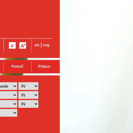
|
slv
eng
Pomoč
Prijava