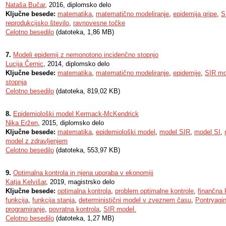
Nataša Bučar
, 2016, diplomsko delo
Ključne besede:
matematika
,
matematično modeliranje
,
epidemija gripe
,
S
reprodukcijsko število
,
ravnovesne točke
Celotno besedilo
(datoteka, 1,86 MB)
7.
Modeli epidemij z nemonotono incidenčno stopnjo
Lucija Černic
, 2014, diplomsko delo
Ključne besede:
matematika
,
matematično modeliranje
,
epidemije
,
SIR mo
stopnja
Celotno besedilo
(datoteka, 819,02 KB)
8.
Epidemiološki model Kermack-McKendrick
Nika Eržen
, 2015, diplomsko delo
Ključne besede:
matematika
,
epidemiološki model
,
model SIR
,
model SI
,
model z zdravljenjem
Celotno besedilo
(datoteka, 553,97 KB)
9.
Optimalna kontrola in njena uporaba v ekonomiji
Katja Kelvišar
, 2019, magistrsko delo
Ključne besede:
optimalna kontrola
,
problem optimalne kontrole
,
finančna 
funkcija
,
funkcija stanja
,
deterministični model v zveznem času
,
Pontryagin
programiranje
,
povratna kontrola
,
SIR model.
Celotno besedilo
(datoteka, 1,27 MB)