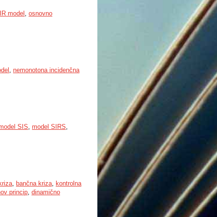
IR model
,
osnovno
del
,
nemonotona incidenčna
model SIS
,
model SIRS
,
kriza
,
bančna kriza
,
kontrolna
ov princip
,
dinamično