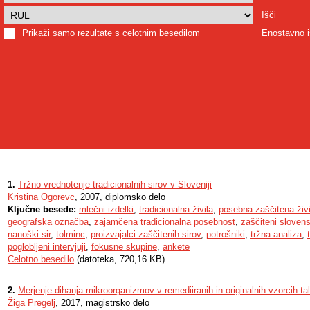
Išči
Prikaži samo rezultate s celotnim besedilom
Enostavno i
1.
Tržno vrednotenje tradicionalnih sirov v Sloveniji
Kristina Ogorevc
, 2007, diplomsko delo
Ključne besede:
mlečni izdelki
,
tradicionalna živila
,
posebna zaščitena živi
geografska označba
,
zajamčena tradicionalna posebnost
,
zaščiteni slovensk
nanoški sir
,
tolminc
,
proizvajalci zaščitenih sirov
,
potrošniki
,
tržna analiza
,
poglobljeni intervjuji
,
fokusne skupine
,
ankete
Celotno besedilo
(datoteka, 720,16 KB)
2.
Merjenje dihanja mikroorganizmov v remediiranih in originalnih vzorcih t
Žiga Pregelj
, 2017, magistrsko delo