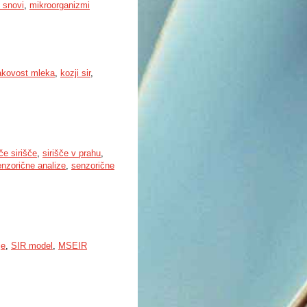
 snovi
,
mikroorganizmi
akovost mleka
,
kozji sir
,
če sirišče
,
sirišče v prahu
,
nzorične analize
,
senzorične
je
,
SIR model
,
MSEIR