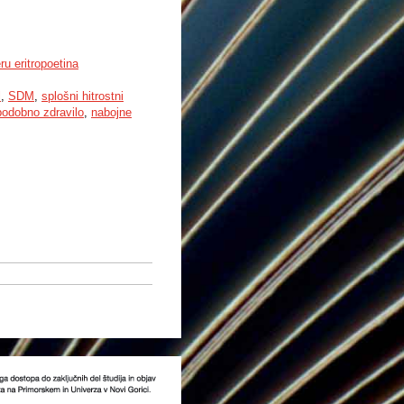
u eritropoetina
l
,
SDM
,
splošni hitrostni
podobno zdravilo
,
nabojne