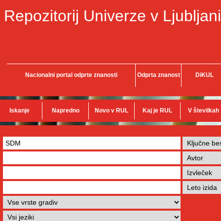
Repozitorij Univerze v Ljubljani
Nacionalni portal odprte znanosti
Odprta znanost
DiKUL
Iskanje
Napredno
Novo v RUL
Kaj je RUL
V številkah