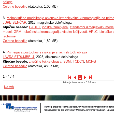
naloge
Celotno besedilo
(datoteka, 1,06 MB)
3.
Mehanistično modeliranje anionske izmenjevalne kromatografije na primer
JURE SENČAR
, 2016, magistrsko delo/naloga
Ključne besede:
CADET
,
ionska izmenjava
,
standardni izmenjevalni mode
model
,
GRM
,
tekočinska kromatografija visoke ločljivosti
,
HPLC
,
biološko 
izoforme
Celotno besedilo
(datoteka, 1,82 MB)
4.
Primerjava postopkov za iskanje značilnih točk obraza
LAVRA ŠTRUMBELJ
, 2023, diplomsko delo/naloga
Ključne besede:
značilne točke obraza
,
SDM
,
TCDCN
,
MCNet
Celotno besedilo
(datoteka, 48,67 MB)
1 - 4 / 4
1
Iskanje izvedeno v 0.04 sek.
Na vrh