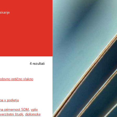
skanje
4 rezultati
odovno optično vlakno
a v podjetju
čna primernost SDM
,
vpliv
verzitetni študij
,
diplomske