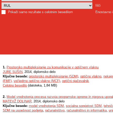
Išči
Prikaži samo rezultate s celotnim besedilom
Enostavno i
1.
Prostorsko multipleksiranje za komunikacije v optičnem vlaknu
JURE SUŠIN
, 2014, diplomsko delo
Ključne besede:
prostorsko multipleksiranje (SDM)
,
optično vlakno
,
nekajr
(FMF)
,
večjedrno optično vlakno (MCF)
,
optični ojačevalnik
Celotno besedilo
(datoteka, 1,84 MB)
2.
Model vrednotenja procesa razvoja programske opreme in njegova uporab
MATEVŽ DOLINAR
, 2014, diplomsko delo
Ključne besede:
model vrednotenja SDM
,
socialna sprejetost SDM
,
tehni
SDM na uspešnost podjetja
,
računalništvo
,
računalništvo in informatika
,
uni