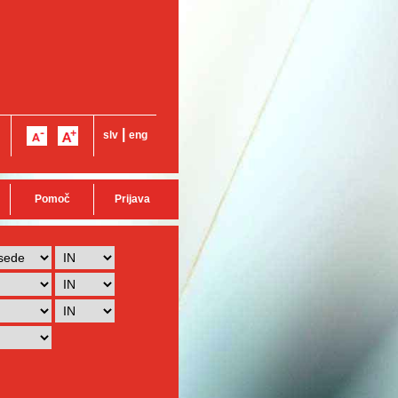
|
slv
eng
Pomoč
Prijava