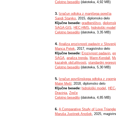
Celotno besedilo
(datoteka, 4,92 MB)
3.
Izračun odtoka z manjšega porečja
Sandi Stanjko
, 2015, diplomsko delo
Ključne besede:
gradbeništvo
,
diplomsk
SAGA-GIS
,
HEC-HMS
,
hidrološki model
Celotno besedilo
(datoteka, 3,35 MB)
4.
Analiza erozivnosti padavin v Slovenij
Manca Petek
, 2017, magistrsko delo
Ključne besede:
Erozivnost padavin
,
er
SAGA
,
analiza trenda
,
Mann-Kendall
,
Ma
kazalnik občutljivosti
,
standardni regresij
Celotno besedilo
(datoteka, 5,30 MB)
5.
Izračun površinskega odtoka z zgornje
Matej Mešl
, 2018, diplomsko delo
Ključne besede:
hidrološki model
,
HEC
Dravinja
,
Zreče
Celotno besedilo
(datoteka, 4,85 MB)
6.
A Comparative Study of Love Triangle
Maruša Justinek Anošek
, 2025, magistr