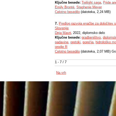
Ključne besede:
Twilight saga
,
Pride an
Emily Brontë
,
Stephenie Meyer
Celotno besedilo
(datoteka, 2,24 MB)
7.
Predlog razvoja enačbe za določitev 
Slovenije
Deja Mavri
, 2022, diplomsko delo
Ključne besede:
gradbeništvo
,
diplomsk
padavine
,
pretoki
,
porečja
,
hidrološko mo
orodje R
Celotno besedilo
(datoteka, 2,07 MB) Gr
1 - 7 / 7
Na vrh