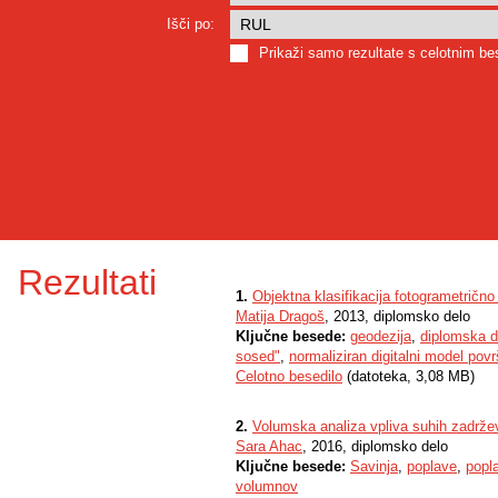
Išči po:
Prikaži samo rezultate s celotnim b
Rezultati
1.
Objektna klasifikacija fotogrametričn
Matija Dragoš
, 2013, diplomsko delo
Ključne besede:
geodezija
,
diplomska d
sosed"
,
normaliziran digitalni model povr
Celotno besedilo
(datoteka, 3,08 MB)
2.
Volumska analiza vpliva suhih zadržev
Sara Ahac
, 2016, diplomsko delo
Ključne besede:
Savinja
,
poplave
,
popl
volumnov