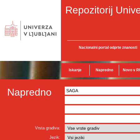
Repozitorij Unive
Nacionalni portal odprte znanosti
Iskanje
Napredno
Novo v R
Napredno
Vrsta gradiva:
Jezik: