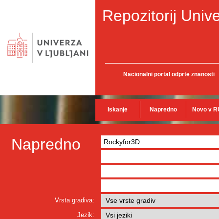
Repozitorij Unive
Nacionalni portal odprte znanosti
Iskanje
Napredno
Novo v R
Napredno
Vrsta gradiva:
Jezik: