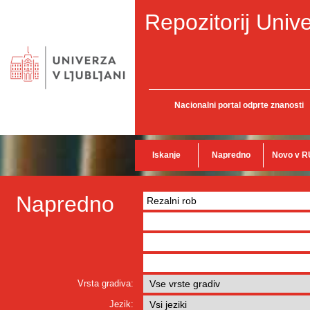
Repozitorij Unive
Nacionalni portal odprte znanosti
Iskanje
Napredno
Novo v R
Napredno
Vrsta gradiva:
Jezik: