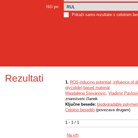
Išči po:
Prikaži samo rezultate s celotnim b
Rezultati
1.
ROS-inducing potential, influence of di
glycolide)-based material
Magdalena Stevanović
,
Vladimir Pavlovi
znanstveni članek
Ključne besede:
biodegradable polymer
Celotno besedilo
(povezava drugam)
1 - 1 / 1
Na vrh