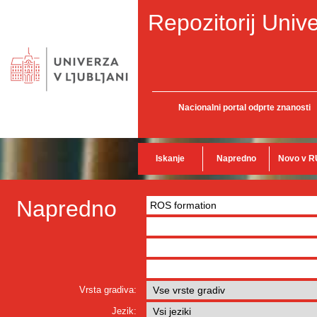
Repozitorij Unive
Nacionalni portal odprte znanosti
Iskanje
Napredno
Novo v R
Napredno
Vrsta gradiva:
Jezik: