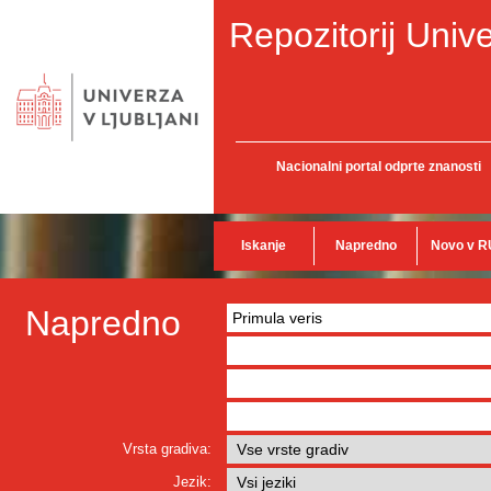
Repozitorij Unive
Nacionalni portal odprte znanosti
Iskanje
Napredno
Novo v R
Napredno
Vrsta gradiva:
Jezik: