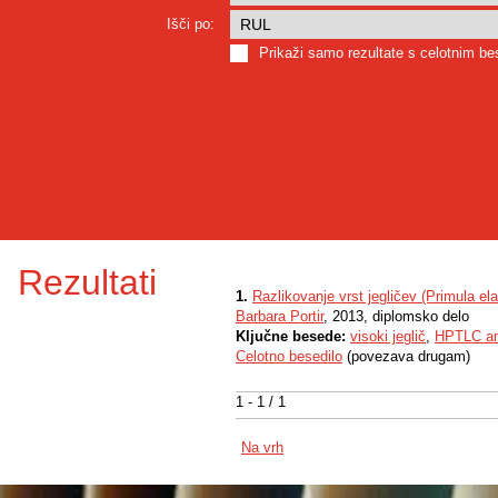
Išči po:
Prikaži samo rezultate s celotnim b
Rezultati
1.
Razlikovanje vrst jegličev (Primula ela
Barbara Portir
, 2013, diplomsko delo
Ključne besede:
visoki jeglič
,
HPTLC an
Celotno besedilo
(povezava drugam)
1 - 1 / 1
Na vrh