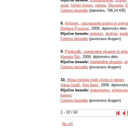
Ključne besede:
izobraževanje
,
vzgoja
pouk
,
šolski sistem
,
religija
,
Slovenija
,
E
Celotno besedilo
(datoteka, 786,24 KB)
8.
Avtizem - poznavanje pojava in pojm
Barbara Posavec
, 2008, diplomsko delo
Ključne besede:
avtizem
,
družina
,
pred
Celotno besedilo
(povezava drugam)
9.
Predsodki, marginalne skupine in etik
Marjeta Šilc
, 2009, diplomsko delo
Ključne besede:
marginalne skupine
,
pr
Celotno besedilo
(povezava drugam)
10.
Vloga ženske med včeraj in danes
Vanja Dodič
,
Ana Barić
, 2009, diplomsko
Ključne besede:
materinstvo
,
očetovst
kariera
Celotno besedilo
(povezava drugam)
1 - 10 / 63
Na vrh