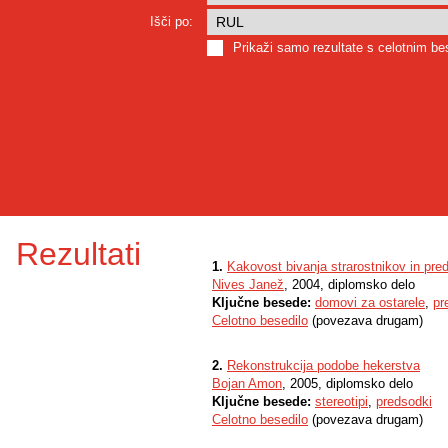
Išči po:
Prikaži samo rezultate s celotnim b
Rezultati
1.
Kakovost bivanja strarostnikov in pred
Nives Janež
, 2004, diplomsko delo
Ključne besede:
domovi za ostarele
,
pr
Celotno besedilo
(povezava drugam)
2.
Rekonstrukcija podobe hekerstva
Bojan Amon
, 2005, diplomsko delo
Ključne besede:
stereotipi
,
predsodki
Celotno besedilo
(povezava drugam)