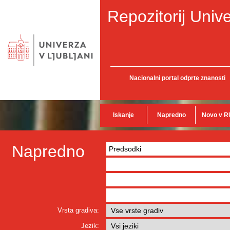
Repozitorij Unive
Nacionalni portal odprte znanosti
Iskanje
Napredno
Novo v R
Napredno
Vrsta gradiva:
Jezik: