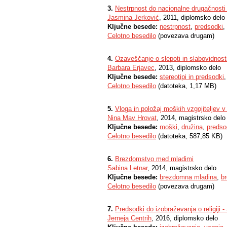
3.
Nestrpnost do nacionalne drugačnosti
Jasmina Jerković
, 2011, diplomsko delo
Ključne besede:
nestrpnost
,
predsodki
,
Celotno besedilo
(povezava drugam)
4.
Ozaveščanje o slepoti in slabovidnost
Barbara Erjavec
, 2013, diplomsko delo
Ključne besede:
stereotipi in predsodki
Celotno besedilo
(datoteka, 1,17 MB)
5.
Vloga in položaj moških vzgojiteljev v
Nina Mav Hrovat
, 2014, magistrsko delo
Ključne besede:
moški
,
družina
,
predso
Celotno besedilo
(datoteka, 587,85 KB)
6.
Brezdomstvo med mladimi
Sabina Letnar
, 2014, magistrsko delo
Ključne besede:
brezdomna mladina
,
b
Celotno besedilo
(povezava drugam)
7.
Predsodki do izobraževanja o religiji 
Jerneja Centrih
, 2016, diplomsko delo