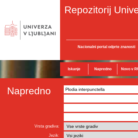
Repozitorij Unive
Nacionalni portal odprte znanosti
Iskanje
Napredno
Novo v R
Napredno
Vrsta gradiva:
Jezik: