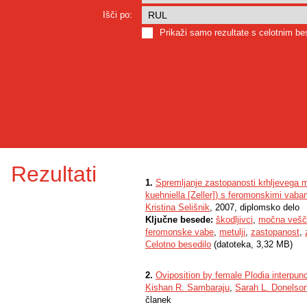
Išči po:
Prikaži samo rezultate s celotnim b
Rezultati
1.
Spremljanje zastopanosti krhljevega m
kuehniella [Zeller]) s feromonskimi vaba
Kristina Selišnik
, 2007, diplomsko delo
Ključne besede:
škodljivci
,
močna vešč
feromonske vabe
,
metulji
,
zastopanost
,
Celotno besedilo
(datoteka, 3,32 MB)
2.
Oviposition by female Plodia interpunc
Kishan R. Sambaraju
,
Sarah L. Donelso
članek