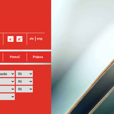
|
slv
eng
Pomoč
Prijava