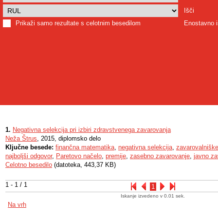
Išči
Prikaži samo rezultate s celotnim besedilom
Enostavno i
1.
Negativna selekcija pri izbiri zdravstvenega zavarovanja
Neža Štrus
, 2015, diplomsko delo
Ključne besede:
finančna matematika
,
negativna selekcija
,
zavarovalnišk
najboljši odgovor
,
Paretovo načelo
,
premije
,
zasebno zavarovanje
,
javno za
Celotno besedilo
(datoteka, 443,37 KB)
1 - 1 / 1
1
Iskanje izvedeno v 0.01 sek.
Na vrh