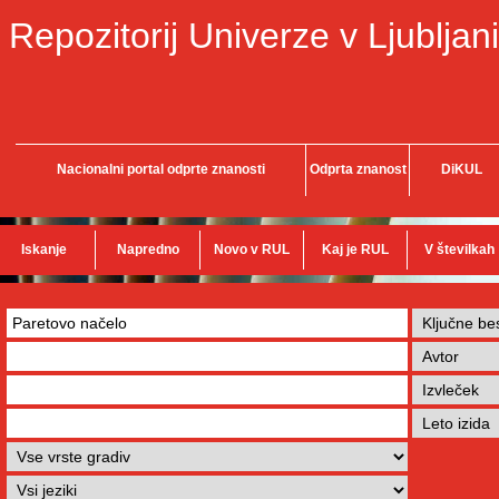
Repozitorij Univerze v Ljubljani
Nacionalni portal odprte znanosti
Odprta znanost
DiKUL
Iskanje
Napredno
Novo v RUL
Kaj je RUL
V številkah