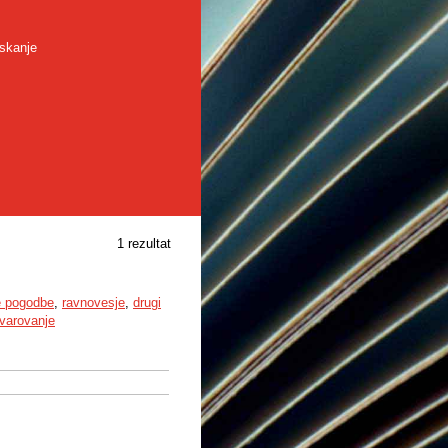
skanje
1 rezultat
e pogodbe
,
ravnovesje
,
drugi
varovanje