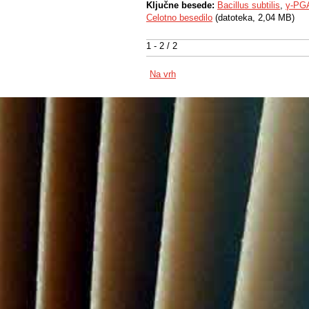
Ključne besede:
Bacillus subtilis
,
γ-PG
Celotno besedilo
(datoteka, 2,04 MB)
1 - 2 / 2
Na vrh