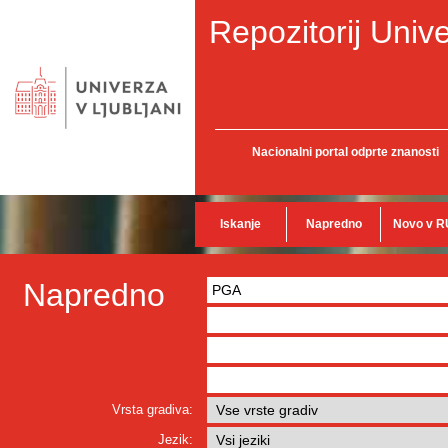
Repozitorij Unive
Nacionalni portal odprte znanosti
Iskanje
Napredno
Novo v R
Napredno
Vrsta gradiva:
Jezik: