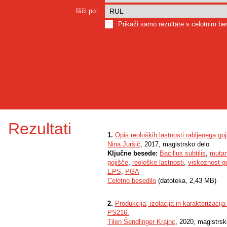
Išči po:
Prikaži samo rezultate s celotnim b
Rezultati
1.
Opis reoloških lastnosti rabljenega go
Nina Juršič
, 2017, magistrsko delo
Ključne besede:
Bacillus subtilis
,
mutan
gojišče
,
reološke lastnosti
,
viskoznost g
EPS
,
PGA
Celotno besedilo
(datoteka, 2,43 MB)
2.
Produkcija, izolacija in karakterizacija
PS216.
Tilen Šendlinger Krajnc
, 2020, magistrsk