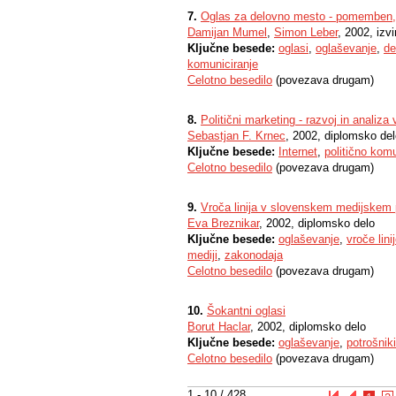
7.
Oglas za delovno mesto - pomemben, 
Damijan Mumel
,
Simon Leber
, 2002, izv
Ključne besede:
oglasi
,
oglaševanje
,
de
komuniciranje
Celotno besedilo
(povezava drugam)
8.
Politični marketing - razvoj in analiza 
Sebastjan F. Krnec
, 2002, diplomsko de
Ključne besede:
Internet
,
politično komu
Celotno besedilo
(povezava drugam)
9.
Vroča linija v slovenskem medijskem 
Eva Breznikar
, 2002, diplomsko delo
Ključne besede:
oglaševanje
,
vroče lini
mediji
,
zakonodaja
Celotno besedilo
(povezava drugam)
10.
Šokantni oglasi
Borut Haclar
, 2002, diplomsko delo
Ključne besede:
oglaševanje
,
potrošniki
Celotno besedilo
(povezava drugam)
1 - 10 / 428