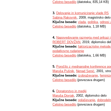
Celotno besedilo
(datoteka, 835,14 KB)
3.
Delovanje in komuniciranje vlade RS
Sabina Rakovnik
, 2009, magistrsko delo
Ključne besede:
vlada
,
politika
,
odnosi 
Celotno besedilo
(datoteka, 1,18 MB)
4.
Napovedovanje razmerja med prikazi in
ROBERT DOVŽAN
, 2019, diplomsko de
Ključne besede:
faktorizacijske metode
podatkovno rudarjenje
Celotno besedilo
(datoteka, 1,66 MB)
5.
Poročilo z mednarodne konference po
Maruša Pušnik
,
Nenad Senić
, 2001, str
Ključne besede:
izobraževanje
,
femini
Celotno besedilo
(povezava drugam)
6.
Donatorstvo in mediji
Maruša Dovjak
, 2002, diplomsko delo
Ključne besede:
oglaševanje
,
dobrodeln
Celotno besedilo
(povezava drugam)