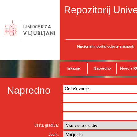
Repozitorij Unive
Nacionalni portal odprte znanosti
Iskanje
Napredno
Novo v R
Napredno
Vrsta gradiva:
Jezik: