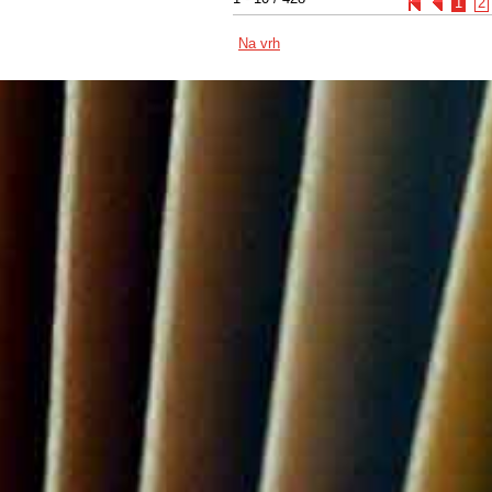
1
2
Na vrh