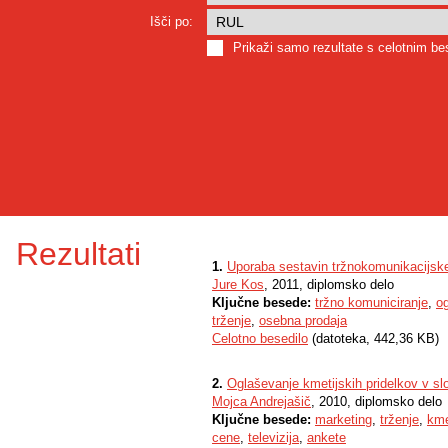
Išči po:
Prikaži samo rezultate s celotnim b
Rezultati
1.
Uporaba sestavin tržnokomunikacijskeg
Jure Kos
, 2011, diplomsko delo
Ključne besede:
tržno komuniciranje
,
o
trženje
,
osebna prodaja
Celotno besedilo
(datoteka, 442,36 KB)
2.
Oglaševanje kmetijskih pridelkov v sl
Mojca Andrejašič
, 2010, diplomsko delo
Ključne besede:
marketing
,
trženje
,
kme
cene
,
televizija
,
ankete