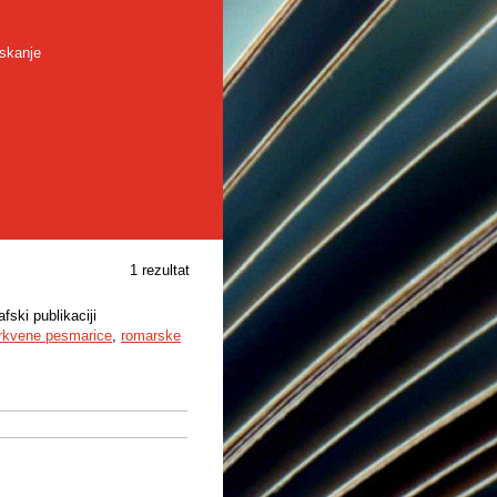
skanje
1 rezultat
ski publikaciji
rkvene pesmarice
,
romarske