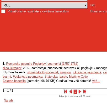
Išči
Prikaži samo rezultate s celotnim besedilom
Enostavno i
1.
Romarske pesmi v Foglarjevi pesmarici (1757-1762)
Nina Ditmajer
, 2017, samostojni znanstveni sestavek ali poglavje v monograf
Ključne besede:
slovenska književnost
,
rokopisi
,
rokopisne pesmarice
,
ce
pesmi
,
Foglarjeva pesmarica
,
Štajerska
,
barok
,
Marijino Celje
Celotno besedilo
(datoteka, 96,76 KB) Gradivo ima več datotek!
Več...
1 - 1 / 1
1
Iskanje izvedeno v 0.01 sek.
Na vrh