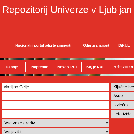
Repozitorij Univerze v Ljubljani
Nacionalni portal odprte znanosti
Odprta znanost
DiKUL
Iskanje
Napredno
Novo v RUL
Kaj je RUL
V številkah