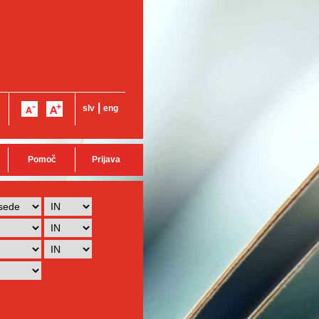
|
slv
eng
Pomoč
Prijava