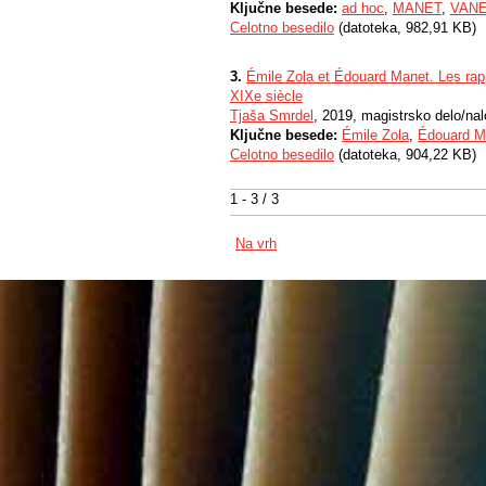
Ključne besede:
ad hoc
,
MANET
,
VAN
Celotno besedilo
(datoteka, 982,91 KB)
3.
Émile Zola et Édouard Manet. Les rappo
XIXe siècle
Tjaša Smrdel
, 2019, magistrsko delo/na
Ključne besede:
Émile Zola
,
Édouard M
Celotno besedilo
(datoteka, 904,22 KB)
1 - 3 / 3
Na vrh