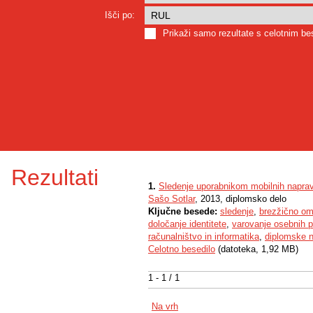
Išči po:
Prikaži samo rezultate s celotnim b
Rezultati
1.
Sledenje uporabnikom mobilnih napra
Sašo Sotlar
, 2013, diplomsko delo
Ključne besede:
sledenje
,
brezžično om
določanje identitete
,
varovanje osebnih 
računalništvo in informatika
,
diplomske 
Celotno besedilo
(datoteka, 1,92 MB)
1 - 1 / 1
Na vrh