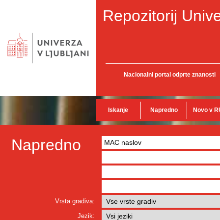
Repozitorij Unive
Nacionalni portal odprte znanosti
Iskanje
Napredno
Novo v R
Napredno
Vrsta gradiva:
Jezik: