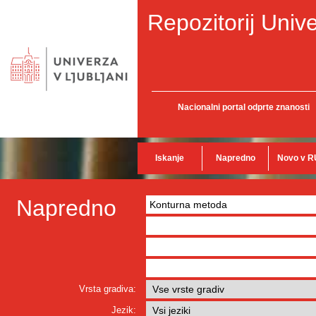
Repozitorij Unive
Nacionalni portal odprte znanosti
Iskanje
Napredno
Novo v R
Napredno
Vrsta gradiva:
Jezik: