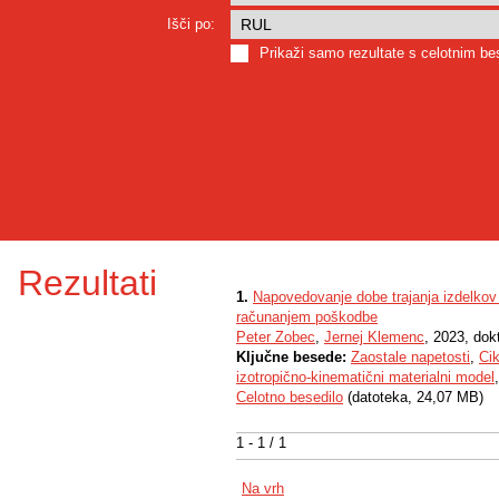
Išči po:
Prikaži samo rezultate s celotnim b
Rezultati
1.
Napovedovanje dobe trajanja izdelkov
računanjem poškodbe
Peter Zobec
,
Jernej Klemenc
, 2023, dok
Ključne besede:
Zaostale napetosti
,
Cik
izotropično-kinematični materialni model
Celotno besedilo
(datoteka, 24,07 MB)
1 - 1 / 1
Na vrh