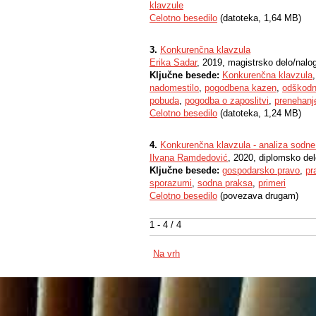
klavzule
Celotno besedilo
(datoteka, 1,64 MB)
3.
Konkurenčna klavzula
Erika Sadar
, 2019, magistrsko delo/nalo
Ključne besede:
Konkurenčna klavzula
nadomestilo
,
pogodbena kazen
,
odškodn
pobuda
,
pogodba o zaposlitvi
,
prenehanj
Celotno besedilo
(datoteka, 1,24 MB)
4.
Konkurenčna klavzula - analiza sodne
Ilvana Ramdedović
, 2020, diplomsko de
Ključne besede:
gospodarsko pravo
,
pr
sporazumi
,
sodna praksa
,
primeri
Celotno besedilo
(povezava drugam)
1 - 4 / 4
Na vrh