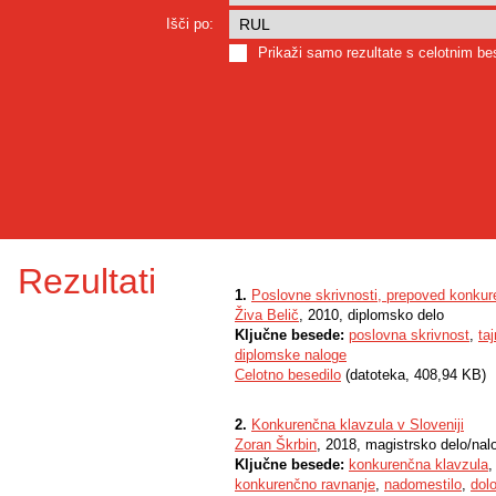
Išči po:
Prikaži samo rezultate s celotnim b
Rezultati
1.
Poslovne skrivnosti, prepoved konkur
Živa Belič
, 2010, diplomsko delo
Ključne besede:
poslovna skrivnost
,
ta
diplomske naloge
Celotno besedilo
(datoteka, 408,94 KB)
2.
Konkurenčna klavzula v Sloveniji
Zoran Škrbin
, 2018, magistrsko delo/nal
Ključne besede:
konkurenčna klavzula
konkurenčno ravnanje
,
nadomestilo
,
dol