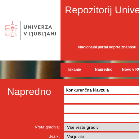
Repozitorij Unive
Nacionalni portal odprte znanosti
Iskanje
Napredno
Novo v R
Napredno
Vrsta gradiva:
Jezik: