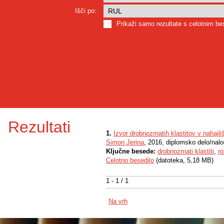
Išči po:
Prikaži samo rezultate s celotnim b
Rezultati
1.
Izvor drobnozrnatih klastitov v nahaj
Simon Jerina
, 2016, diplomsko delo/nal
Ključne besede:
drobnozrnati klastiti
,
r
Celotno besedilo
(datoteka, 5,18 MB)
1 - 1 / 1
Na vrh