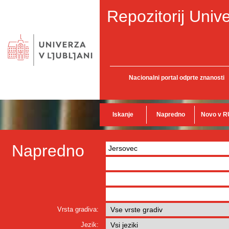
Repozitorij Unive
Nacionalni portal odprte znanosti
Iskanje
Napredno
Novo v R
Napredno
Vrsta gradiva:
Jezik: