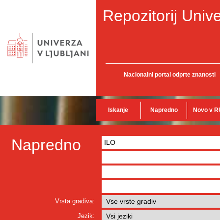
Repozitorij Unive
Nacionalni portal odprte znanosti
Iskanje
Napredno
Novo v R
Napredno
Vrsta gradiva:
Jezik: