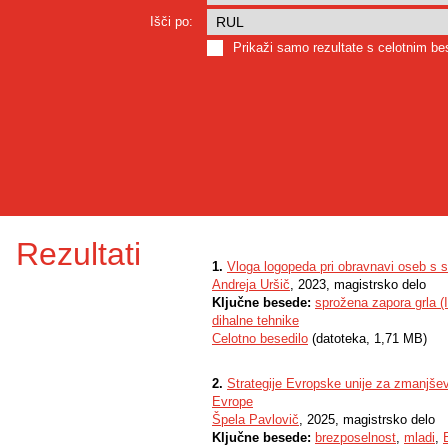
Išči po:
Prikaži samo rezultate s celotnim b
Rezultati
1.
Vloga logopeda pri obravnavi oseb s s
Andreja Uršič
, 2023, magistrsko delo
Ključne besede:
sprožena zapora grla (
dihalne tehnike
Celotno besedilo
(datoteka, 1,71 MB)
2.
Strategije Evropske unije za zmanjše
Evrope
Špela Pavlovič
, 2025, magistrsko delo
Ključne besede:
brezposelnost
,
mladi
,