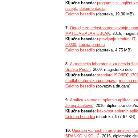
Ključne besede:
programirljivi logični kr
nalepk
,
dokumentacija
Celotno besedilo
(datoteka, 19,36 MB)
7.
Ogrodje za celostno ocenjevanje upravl
MATEJA ZALAR OBLAK
, 2016, magistr
Ključne besede:
upravljanje storitev IT
,
20000
,
študija primera
Celotno besedilo
(datoteka, 4,75 MB)
8.
Akreditacija laboratorija za preizkušan
Branko Pesan
, 2009, magistrsko delo
Ključne besede:
standard ISO/IEC 170
medlaboratorijska primerjava
,
merilna ne
Celotno besedilo
(povezava drugam)
9.
Analiza kakovosti spletnih aplikacij z
Jernej Jankovič
, 2016, diplomsko delo/n
Ključne besede:
kakovost spletnih aplik
Celotno besedilo
(datoteka, 977,67 KB)
10.
Uporaba varnostnih programirljivih log
BRANKO NIKOLIĆ
, 2016, diplomsko de