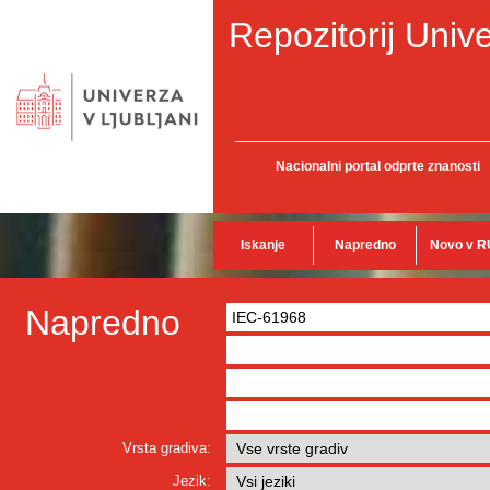
Repozitorij Unive
Nacionalni portal odprte znanosti
Iskanje
Napredno
Novo v R
Napredno
Vrsta gradiva:
Jezik: