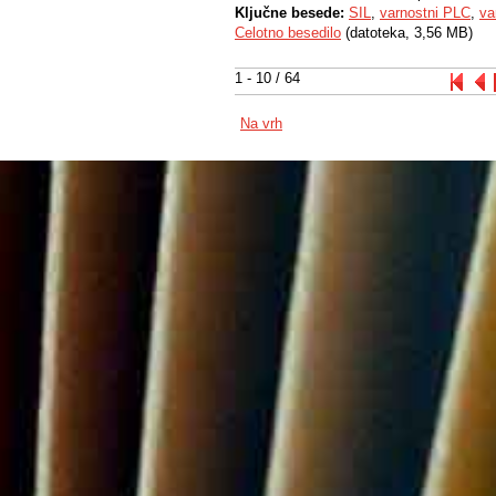
Ključne besede:
SIL
,
varnostni PLC
,
va
Celotno besedilo
(datoteka, 3,56 MB)
1 - 10 / 64
Na vrh