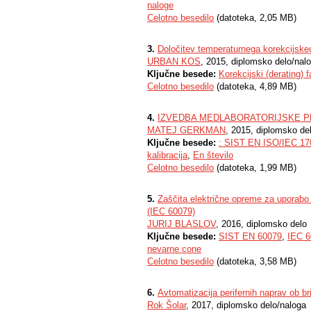
naloge
Celotno besedilo
(datoteka, 2,05 MB)
3.
Določitev temperaturnega korekcijskega
URBAN KOS
, 2015, diplomsko delo/nal
Ključne besede:
Korekcijski (derating) f
Celotno besedilo
(datoteka, 4,89 MB)
4.
IZVEDBA MEDLABORATORIJSKE P
MATEJ GERKMAN
, 2015, diplomsko de
Ključne besede:
: SIST EN ISO/IEC 17
kalibracija
,
En število
Celotno besedilo
(datoteka, 1,99 MB)
5.
Zaščita električne opreme za uporabo
(IEC 60079)
JURIJ BLASLOV
, 2016, diplomsko delo
Ključne besede:
SIST EN 60079
,
IEC 6
nevarne cone
Celotno besedilo
(datoteka, 3,58 MB)
6.
Avtomatizacija perifernih naprav ob br
Rok Šolar
, 2017, diplomsko delo/naloga