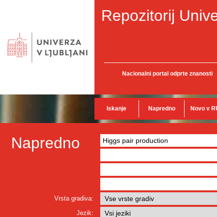
Repozitorij Unive
Nacionalni portal odprte znanosti
Iskanje
Napredno
Novo v R
Napredno
Vrsta gradiva:
Jezik: