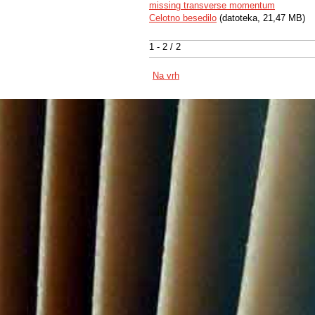
missing transverse momentum
Celotno besedilo
(datoteka, 21,47 MB)
1 - 2 / 2
Na vrh