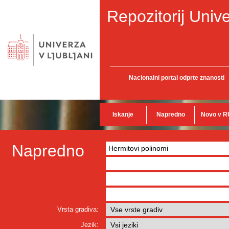
Repozitorij Unive
Nacionalni portal odprte znanosti
Iskanje
Napredno
Novo v R
Napredno
Vrsta gradiva:
Jezik: