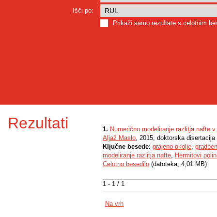
Išči po:
Prikaži samo rezultate s celotnim b
Rezultati
1.
Numerično modeliranje razlitja nafte
Aljaž Maslo
, 2015, doktorska disertacija
Ključne besede:
grajeno okolje
,
gradben
modeliranje razlitja nafte
,
Hermitovi poli
Celotno besedilo
(datoteka, 4,01 MB)
1 - 1 / 1
Na vrh