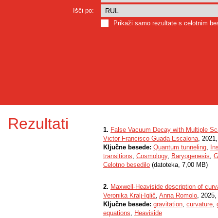
Išči po:
Prikaži samo rezultate s celotnim b
Rezultati
1.
False Vacuum Decay with Multiple Sca
Victor Francisco Guada Escalona
, 2021,
Ključne besede:
Quantum tunneling
,
In
transitions
,
Cosmology
,
Baryogenesis
,
G
Celotno besedilo
(datoteka, 7,00 MB)
2.
Maxwell-Heaviside description of cur
Veronika Kralj-Iglič
,
Anna Romolo
, 2025,
Ključne besede:
gravitation
,
curvature
,
equations
,
Heaviside