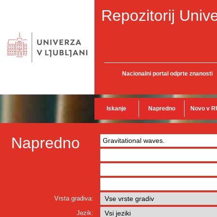
Repozitorij Unive
Nacionalni portal odprte znanosti
Iskanje
Napredno
Novo v R
Napredno
Vrsta gradiva:
Jezik: