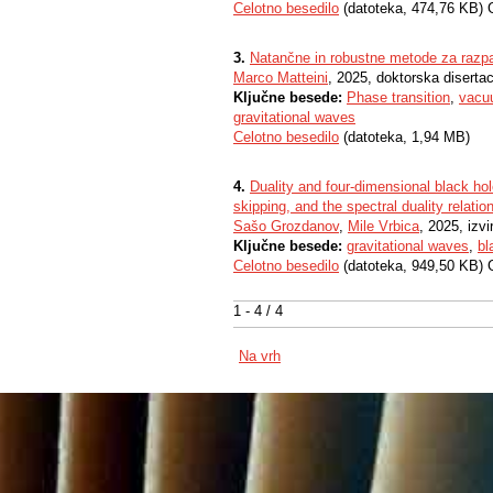
Celotno besedilo
(datoteka, 474,76 KB) 
3.
Natančne in robustne metode za razpa
Marco Matteini
, 2025, doktorska disertac
Ključne besede:
Phase transition
,
vacu
gravitational waves
Celotno besedilo
(datoteka, 1,94 MB)
4.
Duality and four-dimensional black hol
skipping, and the spectral duality relati
Sašo Grozdanov
,
Mile Vrbica
, 2025, izv
Ključne besede:
gravitational waves
,
bl
Celotno besedilo
(datoteka, 949,50 KB) 
1 - 4 / 4
Na vrh