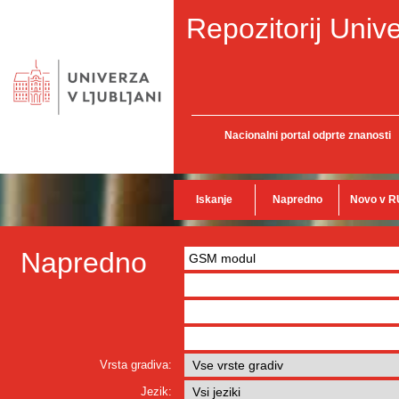
Repozitorij Unive
Nacionalni portal odprte znanosti
Iskanje
Napredno
Novo v R
Napredno
Vrsta gradiva:
Jezik: