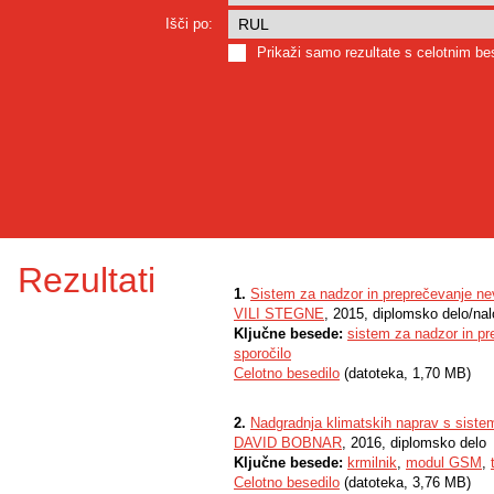
Išči po:
Prikaži samo rezultate s celotnim b
Rezultati
1.
Sistem za nadzor in preprečevanje nev
VILI STEGNE
, 2015, diplomsko delo/na
Ključne besede:
sistem za nadzor in pr
sporočilo
Celotno besedilo
(datoteka, 1,70 MB)
2.
Nadgradnja klimatskih naprav s siste
DAVID BOBNAR
, 2016, diplomsko delo
Ključne besede:
krmilnik
,
modul GSM
,
Celotno besedilo
(datoteka, 3,76 MB)