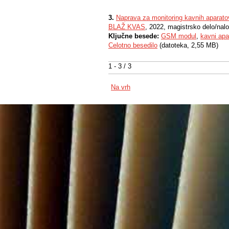
3.
Naprava za monitoring kavnih aparato
BLAŽ KVAS
, 2022, magistrsko delo/nal
Ključne besede:
GSM modul
,
kavni apa
Celotno besedilo
(datoteka, 2,55 MB)
1 - 3 / 3
Na vrh