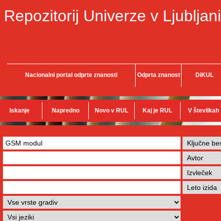
Repozitorij Univerze v Ljubljani
Nacionalni portal odprte znanosti
Odprta znanost
DiKUL
Iskanje
Napredno
Novo v RUL
Kaj je RUL
V številkah