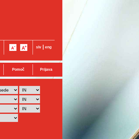
|
slv
eng
Pomoč
Prijava