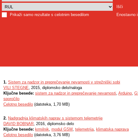
Išči
Prikaži samo rezultate s celotnim besedilom
Enostavno i
1.
Sistem za nadzor in preprečevanje nevarnosti v strežniški sobi
VILI STEGNE
, 2015, diplomsko delo/naloga
Ključne besede:
sistem za nadzor in preprečevanje nevarnosti
,
Arduino
,
G
sporočilo
Celotno besedilo
(datoteka, 1,70 MB)
2.
Nadgradnja klimatskih naprav s sistemom telemetrije
DAVID BOBNAR
, 2016, diplomsko delo
Ključne besede:
krmilnik
,
modul GSM
,
telemetrija
,
klimatska naprava
Celotno besedilo
(datoteka, 3,76 MB)