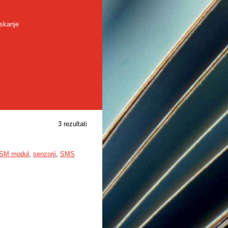
skanje
3 rezultati
SM modul
,
senzorji
,
SMS