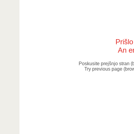
Prišl
An er
Poskusite prejšnjo stran 
Try previous page (bro