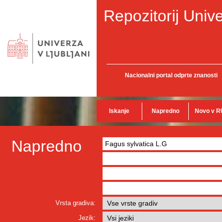
Repozitorij Unive
Nacionalni portal odprte znanosti
Iskanje
Napredno
Novo v R
Napredno
Vrsta gradiva:
Jezik: