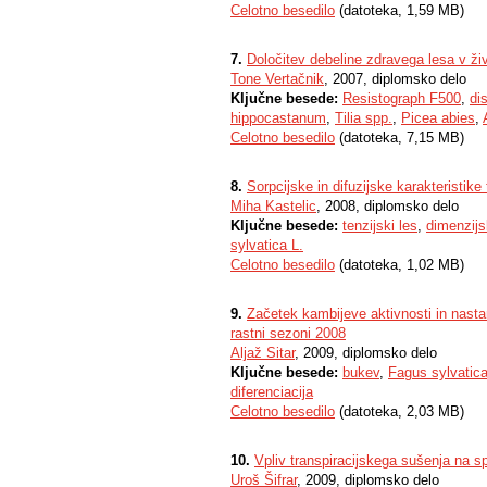
Celotno besedilo
(datoteka, 1,59 MB)
7.
Določitev debeline zdravega lesa v 
Tone Vertačnik
, 2007, diplomsko delo
Ključne besede:
Resistograph F500
,
di
hippocastanum
,
Tilia spp.
,
Picea abies
,
Celotno besedilo
(datoteka, 7,15 MB)
8.
Sorpcijske in difuzijske karakteristike
Miha Kastelic
, 2008, diplomsko delo
Ključne besede:
tenzijski les
,
dimenzijs
sylvatica L.
Celotno besedilo
(datoteka, 1,02 MB)
9.
Začetek kambijeve aktivnosti in nastan
rastni sezoni 2008
Aljaž Sitar
, 2009, diplomsko delo
Ključne besede:
bukev
,
Fagus sylvatica
diferenciacija
Celotno besedilo
(datoteka, 2,03 MB)
10.
Vpliv transpiracijskega sušenja n
Uroš Šifrar
, 2009, diplomsko delo