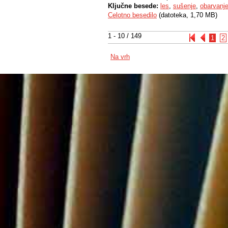
Ključne besede:
les
,
sušenje
,
obarvanj
Celotno besedilo
(datoteka, 1,70 MB)
1 - 10 / 149
1
2
Na vrh