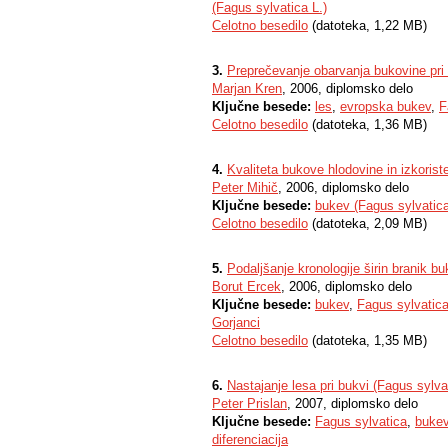
(Fagus sylvatica L.)
Celotno besedilo
(datoteka, 1,22 MB)
3.
Preprečevanje obarvanja bukovine pri
Marjan Kren
, 2006, diplomsko delo
Ključne besede:
les
,
evropska bukev
,
F
Celotno besedilo
(datoteka, 1,36 MB)
4.
Kvaliteta bukove hlodovine in izkoriste
Peter Mihič
, 2006, diplomsko delo
Ključne besede:
bukev (Fagus sylvatica
Celotno besedilo
(datoteka, 2,09 MB)
5.
Podaljšanje kronologije širin branik 
Borut Ercek
, 2006, diplomsko delo
Ključne besede:
bukev
,
Fagus sylvatic
Gorjanci
Celotno besedilo
(datoteka, 1,35 MB)
6.
Nastajanje lesa pri bukvi (Fagus sylva
Peter Prislan
, 2007, diplomsko delo
Ključne besede:
Fagus sylvatica
,
buke
diferenciacija