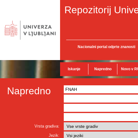
Repozitorij Unive
Nacionalni portal odprte znanosti
Iskanje
Napredno
Novo v R
Napredno
Vrsta gradiva:
Jezik: