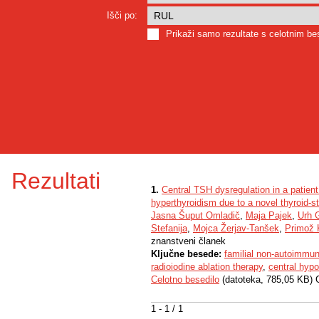
Išči po:
Prikaži samo rezultate s celotnim b
Rezultati
1.
Central TSH dysregulation in a patien
hyperthyroidism due to a novel thyroid-s
Jasna Šuput Omladič
,
Maja Pajek
,
Urh G
Stefanija
,
Mojca Žerjav-Tanšek
,
Primož 
znanstveni članek
Ključne besede:
familial non-autoimmu
radioiodine ablation therapy
,
central hyp
Celotno besedilo
(datoteka, 785,05 KB) 
1 - 1 / 1