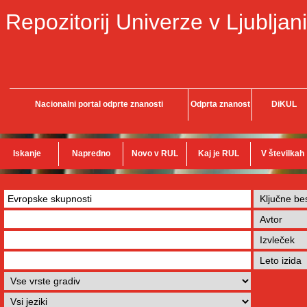
Repozitorij Univerze v Ljubljani
Nacionalni portal odprte znanosti
Odprta znanost
DiKUL
Iskanje
Napredno
Novo v RUL
Kaj je RUL
V številkah