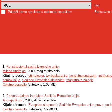
Išči
Prikaži samo rezultate s celotnim besedilom
Enostavno i
1.
Konstitucionalizacija Evropske unije
Milena Andrejaš
, 2009, magistrsko delo
Ključne besede:
etimologija
,
Evropska unija
,
konstitucionalizem
,
instituci
demokracija
,
Sodišče Evropskih skupnosti
,
magistrske naloge
Celotno besedilo
(datoteka, 1,05 MB)
2.
Pravna ureditev in praksa Sodišča Evropske unije
Andreja Brunc
, 2012, diplomsko delo
Ključne besede:
Evropske skupnosti
,
Sodišče Evropske unije
,
pravo
,
sodn
Celotno besedilo
(datoteka, 779,40 KB)