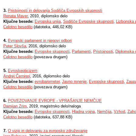
3.
Pristojnosti in delovanja Sodišča Evropskih skupnosti
Renata Maver
, 2010, diplomsko delo
Ključne besede:
Evropska unija
,
Sodišče Evropske skupnosti
,
Lizbonska 
Celotno besedilo
(datoteka, 446,02 KB)
4.
Evropski parlament in njegovi odbori
Peter Slovša
, 2016, diplomsko delo
Ključne besede:
Evropske skupnosti
,
Parlamenti
,
Pristojnosti
,
Diplomska 
Celotno besedilo
(povezava drugam)
5.
Evroskepticizem
Andrej Černigoj
, 2016, diplomsko delo
Ključne besede:
evrobarometer
,
Javno mnenje
,
Evropske skupnosti
,
Zaup
Celotno besedilo
(povezava drugam)
6.
POVEZOVANJE EVROPE - VPRAŠANJE NEMČIJE
Damijan Zrim
, 2019, magistrsko delo/naloga
Ključne besede:
Evropske skupnosti
,
Hladna vojna
,
Nemčija
,
Vzhod
,
Zah
Celotno besedilo
(datoteka, 637,88 KB)
7.
O viziji in delovanju za evropsko združevanje