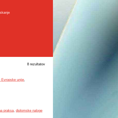
skanje
8 rezultatov
je Evropske unije
,
a praksa
,
diplomske naloge