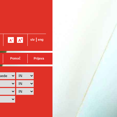
|
slv
eng
Pomoč
Prijava