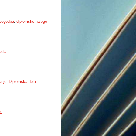
pogodba
,
diplomske naloge
dela
anje
,
Diplomska dela
od