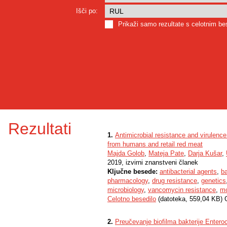
Išči po:
Prikaži samo rezultate s celotnim b
Rezultati
1.
Antimicrobial resistance and virulen
from humans and retail red meat
Majda Golob
,
Mateja Pate
,
Darja Kušar
,
2019, izvirni znanstveni članek
Ključne besede:
antibacterial agents
,
ba
pharmacology
,
drug resistance
,
genetics
microbiology
,
vancomycin resistance
,
mo
Celotno besedilo
(datoteka, 559,04 KB) 
2.
Preučevanje biofilma bakterije Entero