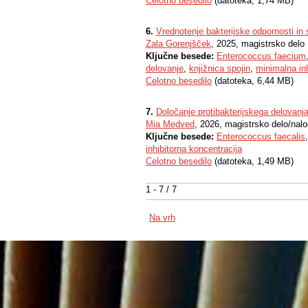
Celotno besedilo
(datoteka, 1,74 MB)
6.
Vrednotenje bakterijske odpornosti in
Zala Gorenjšček
, 2025, magistrsko delo
Ključne besede:
Enterococcus faecium
delovanje
,
knjižnica spojin
,
minimalna inh
Celotno besedilo
(datoteka, 6,44 MB)
7.
Določanje protibakterijskega delovanj
Mia Medved
, 2026, magistrsko delo/nal
Ključne besede:
Enterococcus faecalis
inhibitorna koncentracija
Celotno besedilo
(datoteka, 1,49 MB)
1 - 7 / 7
Na vrh