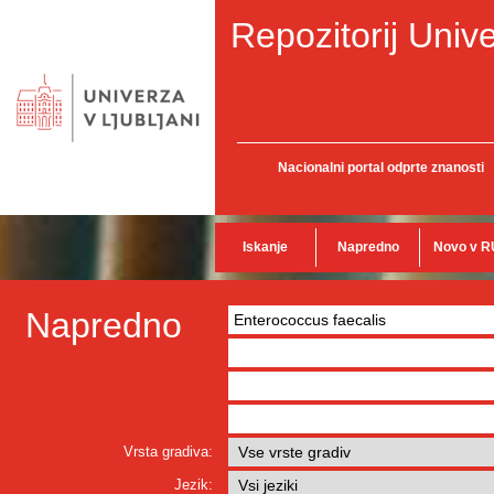
Repozitorij Unive
Nacionalni portal odprte znanosti
Iskanje
Napredno
Novo v R
Napredno
Vrsta gradiva:
Jezik: