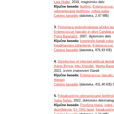
Lara Hudej
, 2019, magistrsko delo
Ključne besede:
biofilmi
,
Enterococcus 
odstranjevanje biofilmov
,
zobna pulpa
Celotno besedilo
(datoteka, 2,47 MB)
3.
Primerjava protimikrobnega učinka lase
Enterococcus faecalis in glivo Candida a
Petra Baranašič
, 2007, diplomsko delo
Ključne besede:
koreninski kanali zoba
fotodinamsko zdravljenje
,
Enterococcus 
Celotno besedilo
(datoteka, 876,93 KB)
4.
Disinfection of infected artificial denta
Agron Bytyqi
,
Aliu Xhevdet
,
Merita Baran
2021, izvirni znanstveni članek
Ključne besede:
Enterococcus faecalis
therapy
Celotno besedilo
(datoteka, 431,40 KB) 
5.
Fotoakustično odstranjevanje biofilms
Saša Terlep
, 2022, doktorsko delo/nalog
Ključne besede:
Površina titana
,
zobni 
dezinfekcija
,
Er: YAG laser
,
fotoakustičn