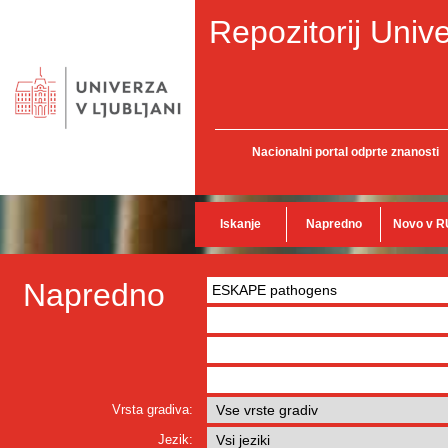
Repozitorij Unive
Nacionalni portal odprte znanosti
Iskanje
Napredno
Novo v R
Napredno
Vrsta gradiva:
Jezik: