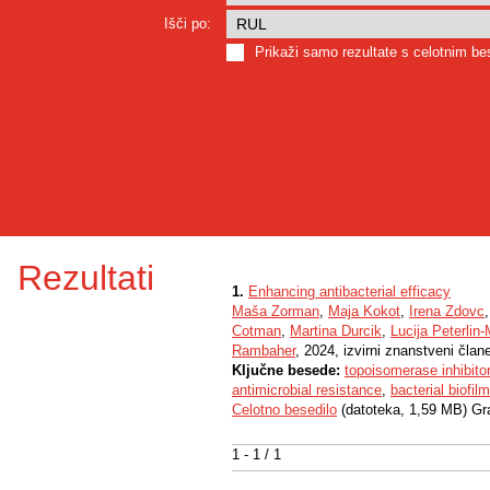
Išči po:
Prikaži samo rezultate s celotnim b
Rezultati
1.
Enhancing antibacterial efficacy
Maša Zorman
,
Maja Kokot
,
Irena Zdovc
Cotman
,
Martina Durcik
,
Lucija Peterlin
Rambaher
, 2024, izvirni znanstveni član
Ključne besede:
topoisomerase inhibito
antimicrobial resistance
,
bacterial biofil
Celotno besedilo
(datoteka, 1,59 MB) Gr
1 - 1 / 1