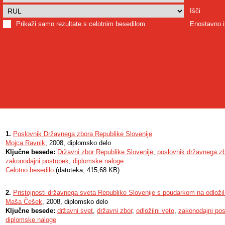
Išči
Prikaži samo rezultate s celotnim besedilom
Enostavno i
1.
Poslovnik Državnega zbora Republike Slovenije
Mojca Ravnik
, 2008, diplomsko delo
Ključne besede:
Državni zbor Republike Slovenije
,
poslovnik državnega z
zakonodajni postopek
,
diplomske naloge
Celotno besedilo
(datoteka, 415,68 KB)
2.
Pristojnosti državnega sveta Republike Slovenije s poudarkom na odloži
Maša Češek
, 2008, diplomsko delo
Ključne besede:
državni svet
,
državni zbor
,
odložilni veto
,
zakonodajni po
diplomske naloge