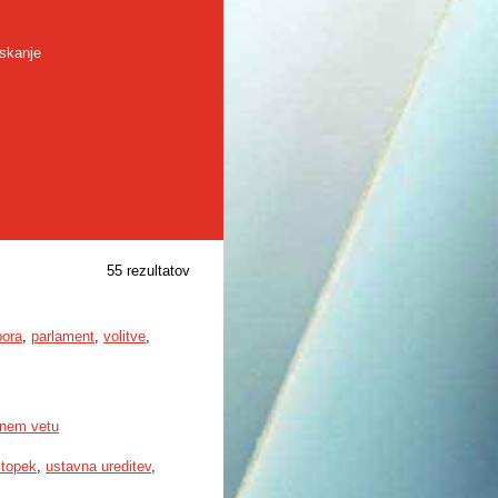
skanje
55 rezultatov
bora
,
parlament
,
volitve
,
lnem vetu
stopek
,
ustavna ureditev
,