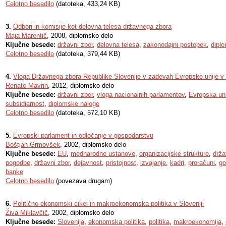
Celotno besedilo
(datoteka, 433,24 KB)
3.
Odbori in komisije kot delovna telesa državnega zbora
Maja Marentič
, 2008, diplomsko delo
Ključne besede:
državni zbor
,
delovna telesa
,
zakonodajni postopek
,
dipl
Celotno besedilo
(datoteka, 379,44 KB)
4.
Vloga Državnega zbora Republike Slovenije v zadevah Evropske unije v 
Renato Mavrin
, 2012, diplomsko delo
Ključne besede:
državni zbor
,
vloga nacionalnih parlamentov
,
Evropska uni
subsidiarnost
,
diplomske naloge
Celotno besedilo
(datoteka, 572,10 KB)
5.
Evropski parlament in odločanje v gospodarstvu
Boštjan Grmovšek
, 2002, diplomsko delo
Ključne besede:
EU
,
mednarodne ustanove
,
organizacijske strukture
,
drža
pogodbe
,
državni zbor
,
dejavnost
,
pristojnost
,
izvajanje
,
kadri
,
proračuni
,
go
banke
Celotno besedilo
(povezava drugam)
6.
Politično-ekonomski cikel in makroekonomska politika v Sloveniji
Živa Miklavčič
, 2002, diplomsko delo
Ključne besede:
Slovenija
,
ekonomska politika
,
politika
,
makroekonomija
,