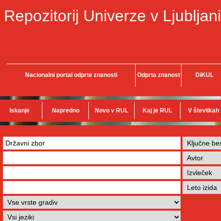
Repozitorij Univerze v Ljubljani
Nacionalni portal odprte znanosti
Odprta znanost
DiKUL
Iskanje
Napredno
Novo v RUL
Kaj je RUL
V številkah