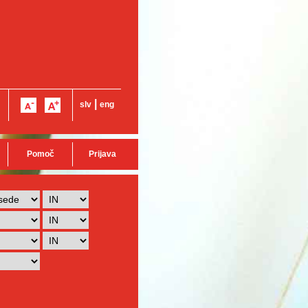
|
slv
eng
Pomoč
Prijava