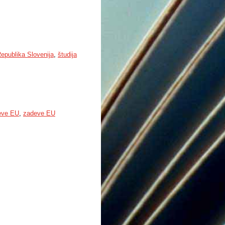
epublika Slovenija
,
študija
eve EU
,
zadeve EU