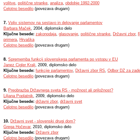
volitve
,
politične stranke
,
analiza
,
obdobje 1992-2000
Celotno besedilo
(povezava drugam)
7.
Vpliv sistemov na sestavo in delovanje parlamentov
Barbara Maček
, 2004, diplomsko delo
Ključne besede:
zakonodaja
,
glasovanje
,
politične stranke
,
Državni zbor
,
R
primera
,
Hrvaška
Celotno besedilo
(povezava drugam)
8.
Sprememba funkcij slovenskega parlamenta po vstopu v EU
Janez Cigler Kralj
, 2009, diplomsko delo
Ključne besede:
funkcije parlamentov
,
Državni zbor RS
,
Odbor DZ za zad
Celotno besedilo
(povezava drugam)
9.
Preobrazba Državnega sveta RS - možnost ali priložnost?
Liljana Poplatnik
, 2009, diplomsko delo
Ključne besede:
državni zbor
,
državni svet
Celotno besedilo
(povezava drugam)
10.
Državni svet - slovenski drugi dom?
Grega Hočevar
, 2010, diplomsko delo
Ključne besede:
Državni zbor
Celotno besedilo
(povezava drugam)