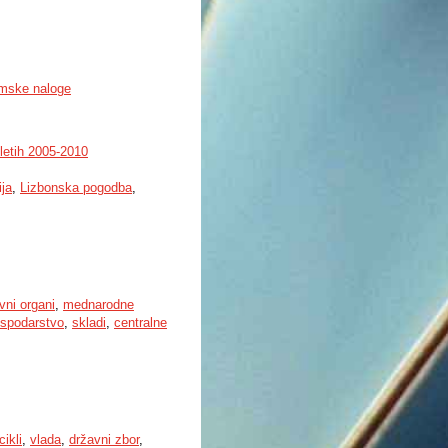
omske naloge
letih 2005-2010
ja
,
Lizbonska pogodba
,
vni organi
,
mednarodne
spodarstvo
,
skladi
,
centralne
cikli
,
vlada
,
državni zbor
,