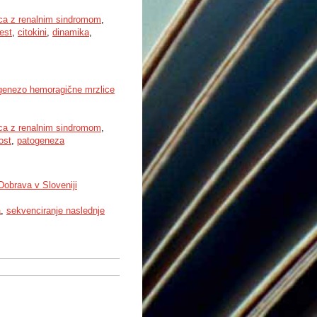
ca z renalnim sindromom
,
est
,
citokini
,
dinamika
,
togenezo hemoragične mrzlice
ca z renalnim sindromom
,
ost
,
patogeneza
obrava v Sloveniji
a
,
sekvenciranje naslednje