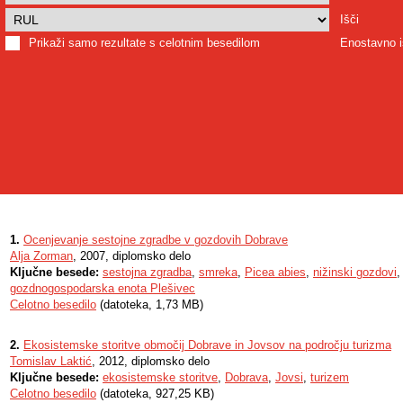
Išči
Prikaži samo rezultate s celotnim besedilom
Enostavno i
1.
Ocenjevanje sestojne zgradbe v gozdovih Dobrave
Alja Zorman
, 2007, diplomsko delo
Ključne besede:
sestojna zgradba
,
smreka
,
Picea abies
,
nižinski gozdovi
gozdnogospodarska enota Plešivec
Celotno besedilo
(datoteka, 1,73 MB)
2.
Ekosistemske storitve območij Dobrave in Jovsov na področju turizma
Tomislav Laktić
, 2012, diplomsko delo
Ključne besede:
ekosistemske storitve
,
Dobrava
,
Jovsi
,
turizem
Celotno besedilo
(datoteka, 927,25 KB)