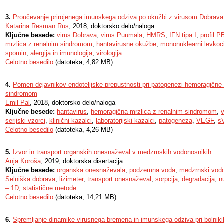
3.
Proučevanje prirojenega imunskega odziva po okužbi z virusom Dobrav
Katarina Resman Rus
, 2018, doktorsko delo/naloga
Ključne besede:
virus Dobrava
,
virus Puumala
,
HMRS
,
IFN tipa I
,
profil 
mrzlica z renalnim sindromom
,
hantavirusne okužbe
,
mononuklearni levkoci
spomin
,
alergija in imunologija
,
virologija
Celotno besedilo
(datoteka, 4,82 MB)
4.
Pomen dejavnikov endotelijske prepustnosti pri patogenezi hemoragične 
sindromom
Emil Pal
, 2018, doktorsko delo/naloga
Ključne besede:
hantavirus
,
hemoragična mrzlica z renalnim sindromom
,
serijski vzorci
,
klinični kazalci
,
laboratorijski kazalci
,
patogeneza
,
VEGF
,
s
Celotno besedilo
(datoteka, 4,26 MB)
5.
Izvor in transport organskih onesnaževal v medzrnskih vodonosnikih
Anja Koroša
, 2019, doktorska disertacija
Ključne besede:
organska onesnaževala
,
podzemna voda
,
medzrnski vod
Selniška dobrava
,
lizimeter
,
transport onesnaževal
,
sorpcija
,
degradacija
,
n
– 1D
,
statistične metode
Celotno besedilo
(datoteka, 14,21 MB)
6.
Spremljanje dinamike virusnega bremena in imunskega odziva pri bolni