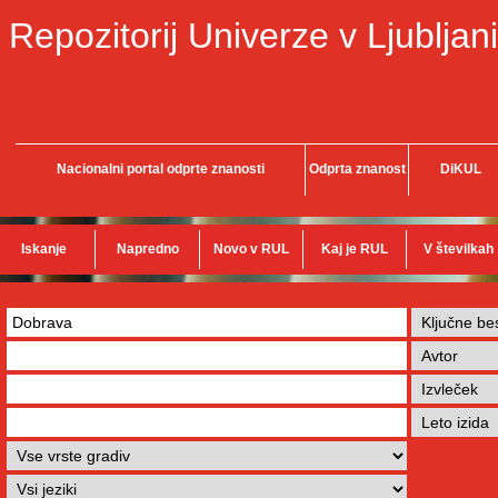
Repozitorij Univerze v Ljubljani
Nacionalni portal odprte znanosti
Odprta znanost
DiKUL
Iskanje
Napredno
Novo v RUL
Kaj je RUL
V številkah