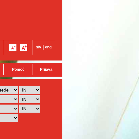
|
slv
eng
Pomoč
Prijava