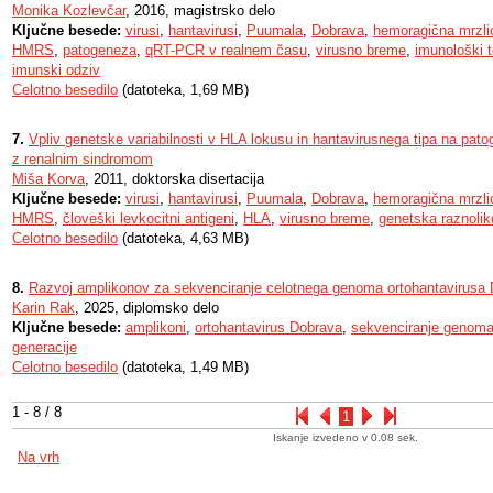
Monika Kozlevčar
, 2016, magistrsko delo
Ključne besede:
virusi
,
hantavirusi
,
Puumala
,
Dobrava
,
hemoragična mrzli
HMRS
,
patogeneza
,
qRT-PCR v realnem času
,
virusno breme
,
imunološki t
imunski odziv
Celotno besedilo
(datoteka, 1,69 MB)
7.
Vpliv genetske variabilnosti v HLA lokusu in hantavirusnega tipa na pa
z renalnim sindromom
Miša Korva
, 2011, doktorska disertacija
Ključne besede:
virusi
,
hantavirusi
,
Puumala
,
Dobrava
,
hemoragična mrzli
HMRS
,
človeški levkocitni antigeni
,
HLA
,
virusno breme
,
genetska raznolik
Celotno besedilo
(datoteka, 4,63 MB)
8.
Razvoj amplikonov za sekvenciranje celotnega genoma ortohantavirusa D
Karin Rak
, 2025, diplomsko delo
Ključne besede:
amplikoni
,
ortohantavirus Dobrava
,
sekvenciranje genom
generacije
Celotno besedilo
(datoteka, 1,49 MB)
1 - 8 / 8
1
Iskanje izvedeno v 0.08 sek.
Na vrh