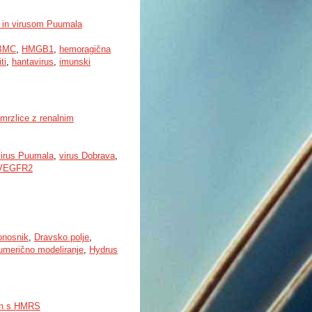
a in virusom Puumala
PBMC
,
HMGB1
,
hemoragična
ti
,
hantavirus
,
imunski
mrzlice z renalnim
virus Puumala
,
virus Dobrava
,
VEGFR2
onosnik
,
Dravsko polje
,
umerično modeliranje
,
Hydrus
kih s HMRS