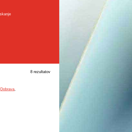
skanje
8 rezultatov
,
Dobrava
,