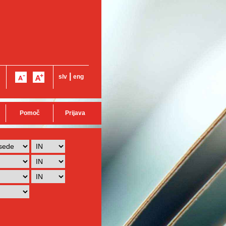
|
slv
eng
Pomoč
Prijava