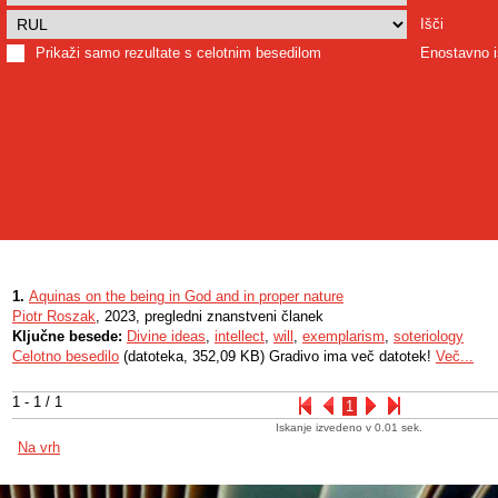
Išči
Prikaži samo rezultate s celotnim besedilom
Enostavno i
1.
Aquinas on the being in God and in proper nature
Piotr Roszak
, 2023, pregledni znanstveni članek
Ključne besede:
Divine ideas
,
intellect
,
will
,
exemplarism
,
soteriology
Celotno besedilo
(datoteka, 352,09 KB) Gradivo ima več datotek!
Več...
1 - 1 / 1
1
Iskanje izvedeno v 0.01 sek.
Na vrh