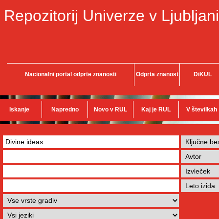
Repozitorij Univerze v Ljubljani
Nacionalni portal odprte znanosti
Odprta znanost
DiKUL
Iskanje
Napredno
Novo v RUL
Kaj je RUL
V številkah