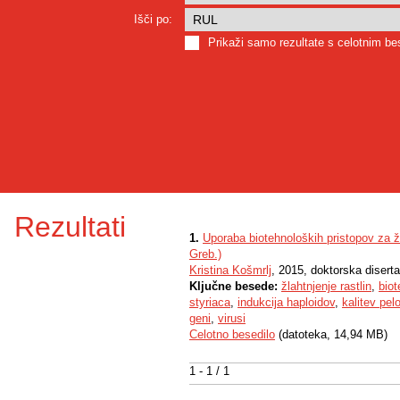
Išči po:
Prikaži samo rezultate s celotnim b
Rezultati
1.
Uporaba biotehnoloških pristopov za žl
Greb.)
Kristina Košmrlj
, 2015, doktorska diserta
Ključne besede:
žlahtnjenje rastlin
,
biot
styriaca
,
indukcija haploidov
,
kalitev pel
geni
,
virusi
Celotno besedilo
(datoteka, 14,94 MB)
1 - 1 / 1