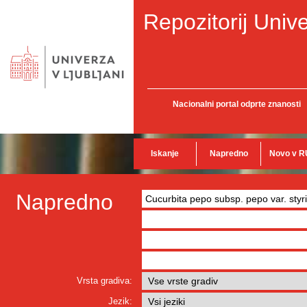
Repozitorij Unive
Nacionalni portal odprte znanosti
Iskanje
Napredno
Novo v R
Napredno
Vrsta gradiva:
Jezik: