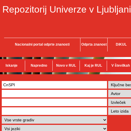
Repozitorij Univerze v Ljubljani
Nacionalni portal odprte znanosti
Odprta znanost
DiKUL
Iskanje
Napredno
Novo v RUL
Kaj je RUL
V številkah