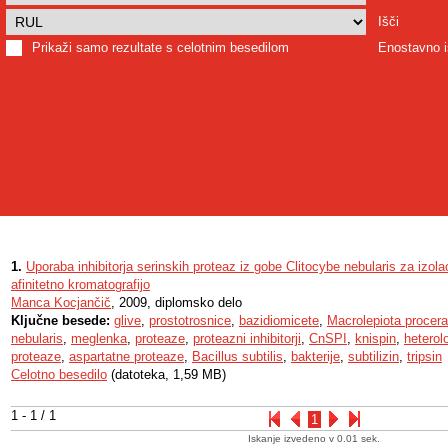
Išči
Prikaži samo rezultate s celotnim besedilom
Enostavno i
1.
Uporaba inhibitorja serinskih proteaz iz gobe Clitocybe nebularis za izola
afinitetno kromatografijo
Manca Kocjančič
, 2009, diplomsko delo
Ključne besede:
glive
,
prostotrosnice
,
bazidiomicete
,
Macrolepiota procera
nebularis
,
meglenka
,
proteaze
,
proteazni inhibitorji
,
CnSPI
,
knispin
,
heterol
proteaze
,
aspartatne proteaze
,
Bacillus subtilis
,
bakterije
,
subtilizin
,
tripsin
Celotno besedilo
(datoteka, 1,59 MB)
1 - 1 / 1
1
Iskanje izvedeno v 0.01 sek.