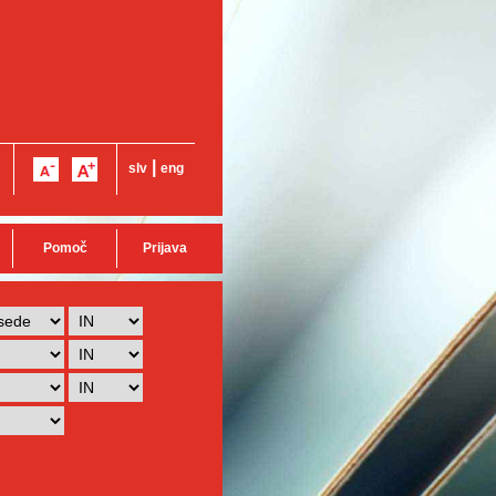
|
slv
eng
Pomoč
Prijava