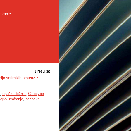
skanje
1 rezultat
cijo serinskih proteaz z
,
orjaški dežnik
,
Clitocybe
ogno izražanje
,
serinske