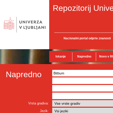
Repozitorij Unive
Nacionalni portal odprte znanosti
Iskanje
Napredno
Novo v R
Napredno
Vrsta gradiva:
Jezik: