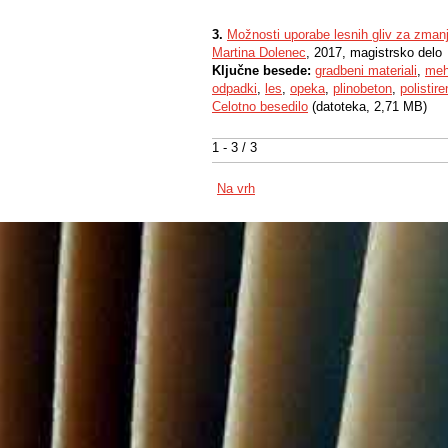
3.
Možnosti uporabe lesnih gliv za zma
Martina Dolenec
, 2017, magistrsko delo
Ključne besede:
gradbeni materiali
,
meh
odpadki
,
les
,
opeka
,
plinobeton
,
polistire
Celotno besedilo
(datoteka, 2,71 MB)
1 - 3 / 3
Na vrh