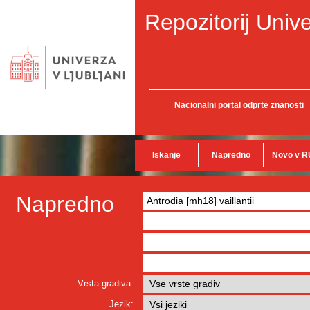
Repozitorij Unive
Nacionalni portal odprte znanosti
Iskanje
Napredno
Novo v R
Napredno
Vrsta gradiva:
Jezik: