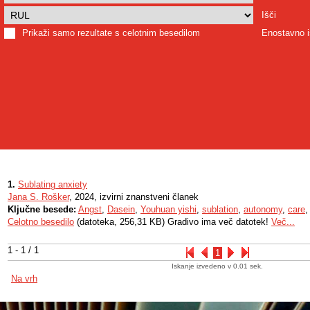
Išči
Prikaži samo rezultate s celotnim besedilom
Enostavno i
1.
Sublating anxiety
Jana S. Rošker
, 2024, izvirni znanstveni članek
Ključne besede:
Angst
,
Dasein
,
Youhuan yishi
,
sublation
,
autonomy
,
care
Celotno besedilo
(datoteka, 256,31 KB) Gradivo ima več datotek!
Več...
1 - 1 / 1
1
Iskanje izvedeno v 0.01 sek.
Na vrh