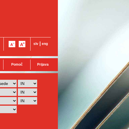
|
slv
eng
Pomoč
Prijava