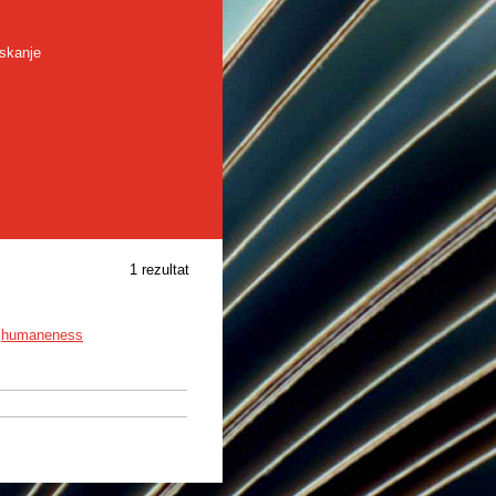
skanje
1 rezultat
,
humaneness