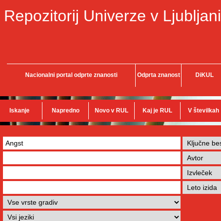
Repozitorij Univerze v Ljubljani
Nacionalni portal odprte znanosti
Odprta znanost
DiKUL
Iskanje
Napredno
Novo v RUL
Kaj je RUL
V številkah