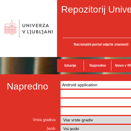
Repozitorij Unive
Nacionalni portal odprte znanosti
Iskanje
Napredno
Novo v R
Napredno
Vrsta gradiva:
Jezik: