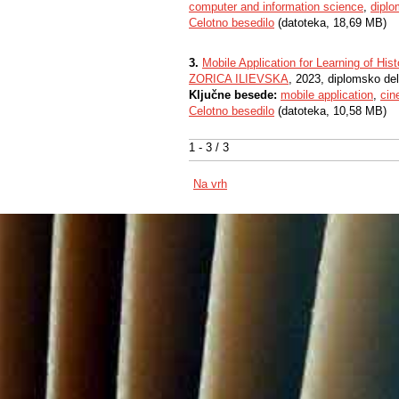
computer and information science
,
dipl
Celotno besedilo
(datoteka, 18,69 MB)
3.
Mobile Application for Learning of His
ZORICA ILIEVSKA
, 2023, diplomsko de
Ključne besede:
mobile application
,
cin
Celotno besedilo
(datoteka, 10,58 MB)
1 - 3 / 3
Na vrh